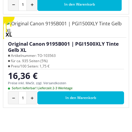
−
+
In den Warenkorb
XL
Original Canon 9195B001 | PGI1500XLY Tinte
Gelb XL
■ Artikelnummer: TO-103563
■ für ca. 935 Seiten (5%)
■ Preis/100 Seiten: 1,75 €
16,36 €
Regulärer Preis:
Preise inkl. MwSt. zzgl. Versandkosten
Sofort lieferbar! Lieferzeit 2-3 Werktage
−
+
In den Warenkorb