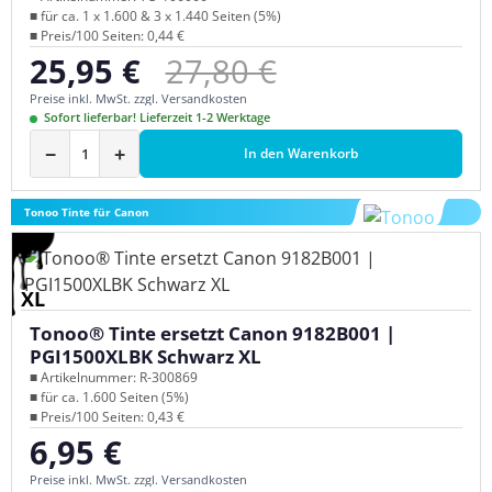
■ für ca. 1 x 1.600 & 3 x 1.440 Seiten (5%)
■ Preis/100 Seiten: 0,44 €
Regulärer Preis:
25,95 €
27,80 €
Verkaufspreis:
Preise inkl. MwSt. zzgl. Versandkosten
Sofort lieferbar! Lieferzeit 1-2 Werktage
−
+
In den Warenkorb
Tonoo Tinte für Canon
XL
Tonoo® Tinte ersetzt Canon 9182B001 |
PGI1500XLBK Schwarz XL
■ Artikelnummer: R-300869
■ für ca. 1.600 Seiten (5%)
■ Preis/100 Seiten: 0,43 €
6,95 €
Regulärer Preis:
Preise inkl. MwSt. zzgl. Versandkosten