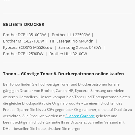
BELIEBTE DRUCKER
Brother DCP-L3510CDW
|
Brother HL-L2350DW
|
Brother MFC-L2710DW
|
HP LaserJet Pro M404dn
|
Kyocera ECOSYS M5526cdw
|
Samsung Xpress C480W
|
Brother DCP-L2530DW
|
Brother HL-L3210CW
Tonoo – Günstige Toner & Druckerpatronen online kaufen
Bei Tonoo finden Sie hochwertige Toner und Druckerpatronen für alle
gängigen Drucker von Brother, Canon, HP, Kyocera, Samsung und vielen
weiteren Herstellern. Unsere kompatiblen Toner und Tintenpatronen bieten
die gleiche Druckqualität wie Originalprodukte – zu einem Bruchteil des
Preises. Sparen Sie bis zu 80% gegenüber Originaltoner, ohne auf Qualität zu
verzichten. Alle Produkte werden mit
3 Jahren Garantie
geliefert und
beeinträchtigen nicht die Garantie Ihres Druckers. Schneller Versand mit
DHL – bestellen Sie heute, drucken Sie morgen.