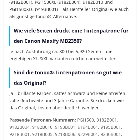
(9182B001), PGI1500XL (9182B004), 9182B010 und
PGI1500XLC (9193B001) – als Hersteller-Original wie auch
als günstige tonoo®-Alternative.
Wie viele Seiten druckt eine Tintenpatrone für
den Canon Maxify MB2350?
Je nach Ausführung ca. 300 bis 5.920 Seiten – die
ergiebigen XL-/XXL-Varianten reichen am weitesten.
Sind die tonoo®-Tintenpatronen so gut wie
das Original?
Ja – brillante Farben, sattes Schwarz und keine Streifen,
volle Reichweite und 3 Jahre Garantie. Sie drucken wie
das Original, kosten aber deutlich weniger.
Passende Patronen-Nummern:
PGI1500, 9182B001,
9182B004, 9182B010, 9193B001, 9194B001, 9195B001,
9218B001, 9218B005, 9218B006, 9229B001, 9230B001,