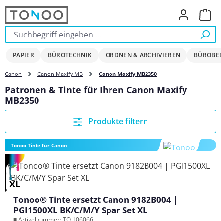
Zum Hauptinhalt springen
Ware
PAPIER
BÜROTECHNIK
ORDNEN & ARCHIVIEREN
BÜROBE
Canon
Canon Maxify MB
Canon Maxify MB2350
Patronen & Tinte für Ihren Canon Maxify
MB2350
Produkte filtern
Tonoo Tinte für Canon
XL
Tonoo® Tinte ersetzt Canon 9182B004 |
PGI1500XL BK/C/M/Y Spar Set XL
■ Artikelnummer: TO-106066