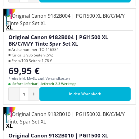
XL
Original Canon 9182B004 | PGI1500 XL
BK/C/M/Y Tinte Spar Set XL
■ Artikelnummer: TO-116384
■ für ca. 3.935 Seiten (5%)
■ Preis/100 Seiten: 1,78 €
69,95 €
Regulärer Preis:
Preise inkl. MwSt. zzgl. Versandkosten
Sofort lieferbar! Lieferzeit 2-3 Werktage
−
+
In den Warenkorb
XL
Original Canon 9182B010 | PGI1500 XL