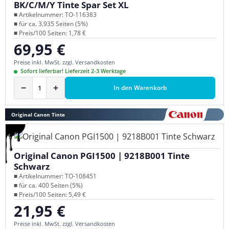
BK/C/M/Y Tinte Spar Set XL
■ Artikelnummer: TO-116383
■ für ca. 3.935 Seiten (5%)
■ Preis/100 Seiten: 1,78 €
69,95 €
Regulärer Preis:
Preise inkl. MwSt. zzgl. Versandkosten
Sofort lieferbar! Lieferzeit 2-3 Werktage
−
+
In den Warenkorb
Original Canon Tinte
Original Canon PGI1500 | 9218B001 Tinte
Schwarz
■ Artikelnummer: TO-108451
■ für ca. 400 Seiten (5%)
■ Preis/100 Seiten: 5,49 €
21,95 €
Regulärer Preis:
Preise inkl. MwSt. zzgl. Versandkosten