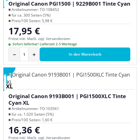
Original Canon PGI1500 | 9229B001 Tinte Cyan
■ Artikelnummer: TO-108452
■ für ca. 300 Seiten (5%)
■ Preis/100 Seiten: 5,98 €
17,95 €
Regulärer Preis:
Preise inkl. MwSt. zzgl. Versandkosten
Sofort lieferbar! Lieferzeit 2-3 Werktage
−
+
In den Warenkorb
XL
Original Canon 9193B001 | PGI1500XLC Tinte
Cyan XL
■ Artikelnummer: TO-103561
■ für ca. 1.020 Seiten (5%)
■ Preis/100 Seiten: 1,60 €
16,36 €
Regulärer Preis:
Preise inkl. MwSt. zzgl. Versandkosten