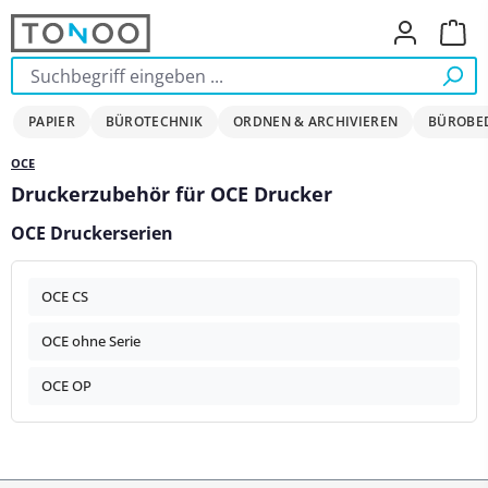
Zum Hauptinhalt springen
Ware
PAPIER
BÜROTECHNIK
ORDNEN & ARCHIVIEREN
BÜROBE
OCE
Druckerzubehör für OCE Drucker
OCE Druckerserien
OCE CS
OCE ohne Serie
OCE OP