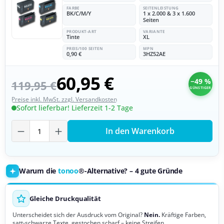
FARBE
SEITENLEISTUNG
BK/C/M/Y
1 x 2.000 & 3 x 1.600
Seiten
PRODUKT-ART
VARIANTE
Tinte
XL
PREIS/100 SEITEN
MPN
0,90 €
3HZ52AE
60,95 €
−49 %
119,95 €
GÜNSTIGER
Preise inkl. MwSt. zzgl. Versandkosten
Sofort lieferbar! Lieferzeit 1-2 Tage
Produkt Anzahl: Gib den gewünschten Wer
In den Warenkorb
Warum die
tonoo
®-Alternative? – 4 gute Gründe
Gleiche Druckqualität
Unterscheidet sich der Ausdruck vom Original?
Nein.
Kräftige Farben,
satt-schwarze Texte, gestochen scharf – keine Streifen.