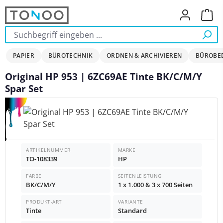
Zum Hauptinhalt springen
Ware
PAPIER
BÜROTECHNIK
ORDNEN & ARCHIVIEREN
BÜROBE
Original HP 953 | 6ZC69AE Tinte BK/C/M/Y
Spar Set
Bildergalerie überspringen
ARTIKELNUMMER
MARKE
TO-108339
HP
FARBE
SEITENLEISTUNG
BK/C/M/Y
1 x 1.000 & 3 x 700 Seiten
PRODUKT-ART
VARIANTE
Tinte
Standard