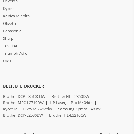
Develop
Dymo
Konica Minolta
Olivetti
Panasonic
Sharp
Toshiba
Triumph-Adler
Utax
BELIEBTE DRUCKER
Brother DCP-L3510CDW
|
Brother HL-L2350DW
|
Brother MFC-L2710DW
|
HP LaserJet Pro M404dn
|
Kyocera ECOSYS M5526cdw
|
Samsung Xpress C480W
|
Brother DCP-L2530DW
|
Brother HL-L3210CW