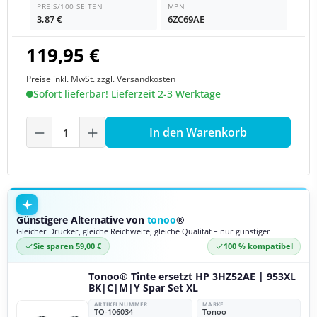
PREIS/100 SEITEN
MPN
3,87 €
6ZC69AE
119,95 €
Preise inkl. MwSt. zzgl. Versandkosten
Sofort lieferbar! Lieferzeit 2-3 Werktage
Produkt Anzahl: Gib den gewünschten We
In den Warenkorb
Günstigere Alternative von
tonoo
®
Gleicher Drucker, gleiche Reichweite, gleiche Qualität – nur günstiger
Sie sparen 59,00 €
100 % kompatibel
Tonoo® Tinte ersetzt HP 3HZ52AE | 953XL
BK|C|M|Y Spar Set XL
ARTIKELNUMMER
MARKE
TO-106034
Tonoo