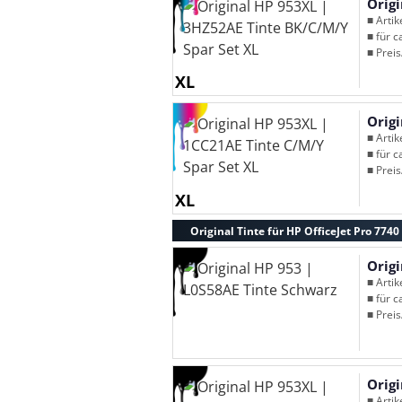
Orig
■ Arti
■ für c
■ Preis
XL
Origi
■ Arti
■ für c
■ Preis
XL
Original Tinte für HP OfficeJet Pro 7740
Origi
■ Arti
■ für c
■ Preis
Orig
■ Arti