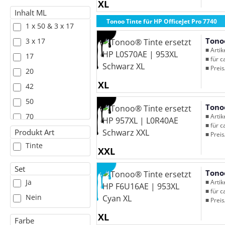
XL
Inhalt ML
Tonoo Tinte für HP OfficeJet Pro 7740
1 x 50 & 3 x 17
Tono
3 x 17
■ Arti
17
■ für c
■ Preis
20
XL
42
50
Tono
70
■ Arti
■ für c
Produkt Art
■ Preis
Tinte
XXL
Set
Tono
Ja
■ Arti
■ für c
Nein
■ Preis
XL
Farbe