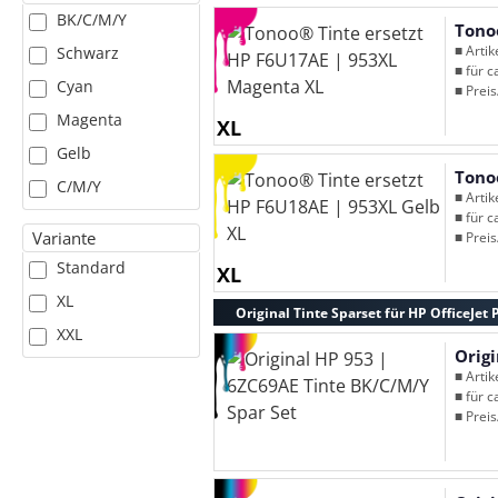
BK/C/M/Y
Tono
■ Arti
Schwarz
■ für c
Cyan
■ Preis
Magenta
XL
Gelb
Tono
C/M/Y
■ Arti
■ für c
Variante
■ Preis
Standard
XL
XL
Original Tinte Sparset für HP OfficeJet 
XXL
Origi
■ Arti
■ für c
■ Preis