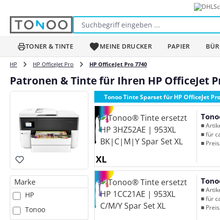
Sc
m Hauptinhalt springen
Zur Suche springen
Zur Hauptnavigation springen
TONER & TINTE
MEINE DRUCKER
PAPIER
BÜR
HP
HP OfficeJet Pro
HP OfficeJet Pro 7740
Patronen & Tinte für Ihren HP OfficeJet P
Tonoo Tinte Sparset für HP OfficeJet Pr
Tono
■ Arti
■ für c
■ Preis
XL
Tono
Marke
■ Arti
HP
■ für c
■ Preis
Tonoo