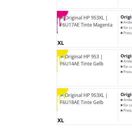
Orig
■ Arti
■ für c
■ Preis
XL
Origi
■ Arti
■ für c
■ Preis
Orig
■ Arti
■ für c
■ Preis
XL