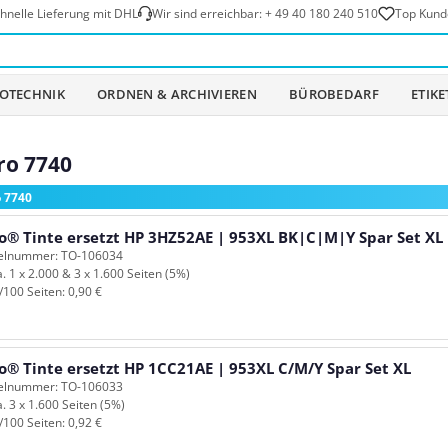
hnelle Lieferung mit DHL
Wir sind erreichbar:
+ 49 40 180 240 510
Top Kund
OTECHNIK
ORDNEN & ARCHIVIEREN
BÜROBEDARF
ETIK
ro 7740
o 7740
o® Tinte ersetzt HP 3HZ52AE | 953XL BK|C|M|Y Spar Set XL
kelnummer: TO-106034
a. 1 x 2.000 & 3 x 1.600 Seiten (5%)
/100 Seiten: 0,90 €
o® Tinte ersetzt HP 1CC21AE | 953XL C/M/Y Spar Set XL
kelnummer: TO-106033
a. 3 x 1.600 Seiten (5%)
/100 Seiten: 0,92 €