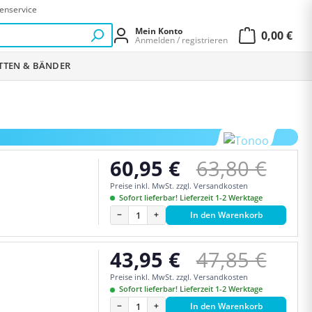
enservice
Mein Konto
0,00 €
Anmelden / registrieren
Warenkor
ETTEN & BÄNDER
Regulärer Pr
60,95 €
63,80 €
Verkaufspreis:
Preise inkl. MwSt. zzgl. Versandkosten
Sofort lieferbar! Lieferzeit 1-2 Werktage
−
+
In den Warenkorb
Regulärer Pr
43,95 €
47,85 €
Verkaufspreis:
Preise inkl. MwSt. zzgl. Versandkosten
Sofort lieferbar! Lieferzeit 1-2 Werktage
−
+
In den Warenkorb