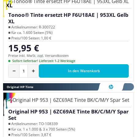
XL
Tonoo® Tinte ersetzt HP F6U18AE | 953XL Gelb
XL
■ Artikelnummer: R-300722
■ für ca. 1.600 Seiten (5%)
■ Preis/100 Seiten: 1,00 €
15,95 €
Regulärer Preis:
Preise inkl. MwSt. zzgl. Versandkosten
Sofort lieferbar! Lieferzeit 1-2 Werktage
−
+
In den Warenkorb
Original HP Tinte
Original HP 953 | 6ZC69AE Tinte BK/C/M/Y Spar
Set
■ Artikelnummer: TO-108339
■ für ca. 1 x 1.000 & 3 x 700 Seiten (5%)
■ Preis/100 Seiten: 3,87 €