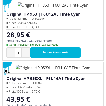
Original HP 953 | F6U12AE Tinte Cyan
■ Artikelnummer: TO-103296
■ für ca. 700 Seiten (5%)
■ Preis/100 Seiten: 4,14 €
28,95 €
Regulärer Preis:
Preise inkl. MwSt. zzgl. Versandkosten
Sofort lieferbar! Lieferzeit 2-3 Werktage
−
+
In den Warenkorb
XL
Original HP 953XL | F6U16AE Tinte Cyan
■ Artikelnummer: TO-108261
■ für ca. 1.600 Seiten (5%)
■ Preis/100 Seiten: 2,75 €
43,95 €
Regulärer Preis:
Preise inkl. MwSt. zzgl. Versandkosten