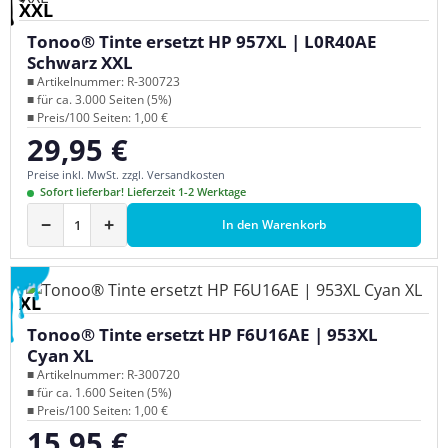
XXL
Tonoo® Tinte ersetzt HP 957XL | L0R40AE
Schwarz XXL
■ Artikelnummer: R-300723
■ für ca. 3.000 Seiten (5%)
■ Preis/100 Seiten: 1,00 €
29,95 €
Regulärer Preis:
Preise inkl. MwSt. zzgl. Versandkosten
Sofort lieferbar! Lieferzeit 1-2 Werktage
−
+
In den Warenkorb
XL
Tonoo® Tinte ersetzt HP F6U16AE | 953XL
Cyan XL
■ Artikelnummer: R-300720
■ für ca. 1.600 Seiten (5%)
■ Preis/100 Seiten: 1,00 €
15,95 €
Regulärer Preis: