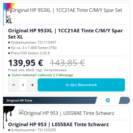
XL
Original HP 953XL | 1CC21AE Tinte C/M/Y Spar
Set XL
■ Artikelnummer: TO-113497
■ für ca. 3 x 1.600 Seiten (5%)
■ Preis/100 Seiten: 2,92 €
Regulärer Preis:
139,95 €
143,85 €
Verkaufspreis:
Preise inkl. MwSt. zzgl. Versandkosten
Sofort lieferbar! Lieferzeit 2-3 Werktage
−
+
In den Warenkorb
Original HP Tinte
Original HP 953 | L0S58AE Tinte Schwarz
■ Artikelnummer: TO-103295