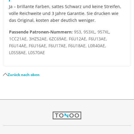
Ja – brillante Farben, sattes Schwarz und keine Streifen,
volle Reichweite und 3 Jahre Garantie. Sie drucken wie
das Original, kosten aber deutlich weniger.
Passende Patronen-Nummern:
953, 953XL, 957XL,
1CC21AE, 3HZ52AE, 6ZC69AE, F6U12AE, F6U13AE,
F6U14AE, F6U16AE, F6U17AE, F6U18AE, L0R40AE,
L0S58AE, L0S70AE
Zurück nach oben