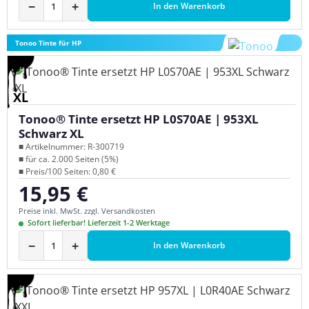
−
+
In den Warenkorb
Tonoo Tinte für HP
XL
Tonoo® Tinte ersetzt HP L0S70AE | 953XL
Schwarz XL
■ Artikelnummer: R-300719
■ für ca. 2.000 Seiten (5%)
■ Preis/100 Seiten: 0,80 €
15,95 €
Regulärer Preis:
Preise inkl. MwSt. zzgl. Versandkosten
Sofort lieferbar! Lieferzeit 1-2 Werktage
−
+
In den Warenkorb