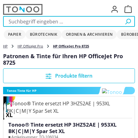
Zum Hauptinhalt springen
Ware
PAPIER
BÜROTECHNIK
ORDNEN & ARCHIVIEREN
BÜROBE
HP
HP OfficeJet Pro
HP OfficeJet Pro 8725
Patronen & Tinte für Ihren HP OfficeJet Pro
8725
Produkte filtern
Tonoo Tinte für HP
XL
Tonoo® Tinte ersetzt HP 3HZ52AE | 953XL
BK|C|M|Y Spar Set XL
■ Artikelnummer: TO-106034