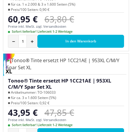
■ für ca. 1 x 2.000 & 3 x 1.600 Seiten (5%)
■ Preis/100 Seiten: 0,90 €
Regulärer Preis:
60,95 €
63,80 €
Verkaufspreis:
Preise inkl. MwSt. zzgl. Versandkosten
Sofort lieferbar! Lieferzeit 1-2 Werktage
−
+
In den Warenkorb
XL
Tonoo® Tinte ersetzt HP 1CC21AE | 953XL
C/M/Y Spar Set XL
■ Artikelnummer: TO-106033
■ für ca. 3 x 1.600 Seiten (5%)
■ Preis/100 Seiten: 0,92 €
Regulärer Preis:
43,95 €
47,85 €
Verkaufspreis:
Preise inkl. MwSt. zzgl. Versandkosten
Sofort lieferbar! Lieferzeit 1-2 Werktage