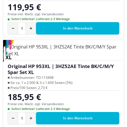
119,95 €
Regulärer Preis:
Preise inkl. MwSt. zzgl. Versandkosten
Sofort lieferbar! Lieferzeit 2-3 Werktage
−
+
In den Warenkorb
XL
Original HP 953XL | 3HZ52AE Tinte BK/C/M/Y
Spar Set XL
■ Artikelnummer: TO-113498
■ für ca. 1 x 2.000 & 3 x 1.600 Seiten (5%)
■ Preis/100 Seiten: 2,73 €
185,95 €
Regulärer Preis:
Preise inkl. MwSt. zzgl. Versandkosten
Sofort lieferbar! Lieferzeit 2-3 Werktage
−
+
In den Warenkorb