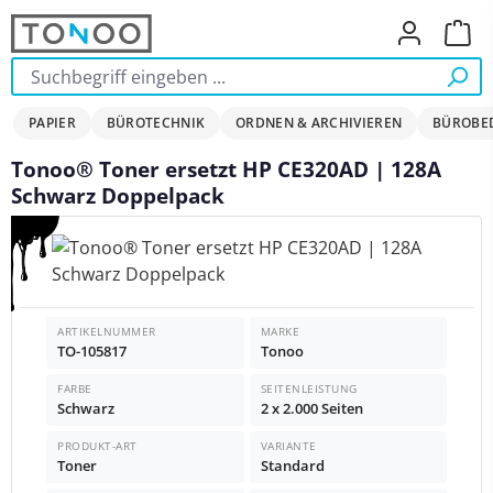
Zum Hauptinhalt springen
Ware
PAPIER
BÜROTECHNIK
ORDNEN & ARCHIVIEREN
BÜROBE
Tonoo® Toner ersetzt HP CE320AD | 128A
Schwarz Doppelpack
Bildergalerie überspringen
ARTIKELNUMMER
MARKE
TO-105817
Tonoo
FARBE
SEITENLEISTUNG
Schwarz
2 x 2.000 Seiten
PRODUKT-ART
VARIANTE
Toner
Standard