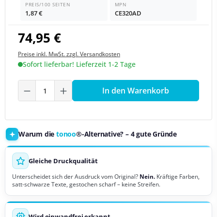
PREIS/100 SEITEN
MPN
1,87 €
CE320AD
74,95 €
Preise inkl. MwSt. zzgl. Versandkosten
Sofort lieferbar! Lieferzeit 1-2 Tage
Produkt Anzahl: Gib den gewünschten We
In den Warenkorb
Warum die
tonoo
®-Alternative? – 4 gute Gründe
Gleiche Druckqualität
Unterscheidet sich der Ausdruck vom Original?
Nein.
Kräftige Farben,
satt-schwarze Texte, gestochen scharf – keine Streifen.
Wird einwandfrei erkannt