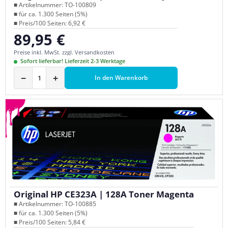
■ Artikelnummer: TO-100809
■ für ca. 1.300 Seiten (5%)
■ Preis/100 Seiten: 6,92 €
89,95 €
Regulärer Preis:
Preise inkl. MwSt. zzgl. Versandkosten
Sofort lieferbar! Lieferzeit 2-3 Werktage
−
+
In den Warenkorb
Original HP CE323A | 128A Toner Magenta
■ Artikelnummer: TO-100885
■ für ca. 1.300 Seiten (5%)
■ Preis/100 Seiten: 5,84 €