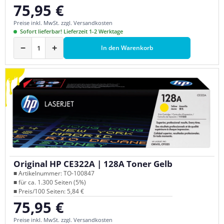
75,95 €
Regulärer Preis:
Preise inkl. MwSt. zzgl. Versandkosten
Sofort lieferbar! Lieferzeit 1-2 Werktage
−
+
In den Warenkorb
Original HP CE322A | 128A Toner Gelb
■ Artikelnummer: TO-100847
■ für ca. 1.300 Seiten (5%)
■ Preis/100 Seiten: 5,84 €
75,95 €
Regulärer Preis:
Preise inkl. MwSt. zzgl. Versandkosten