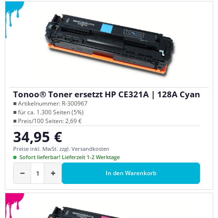
Tonoo® Toner ersetzt HP CE321A | 128A Cyan
■ Artikelnummer: R-300967
■ für ca. 1.300 Seiten (5%)
■ Preis/100 Seiten: 2,69 €
34,95 €
Regulärer Preis:
Preise inkl. MwSt. zzgl. Versandkosten
Sofort lieferbar! Lieferzeit 1-2 Werktage
−
+
In den Warenkorb