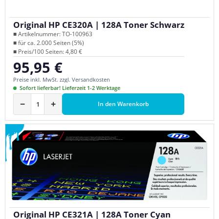
Original HP CE320A | 128A Toner Schwarz
■ Artikelnummer: TO-100963
■ für ca. 2.000 Seiten (5%)
■ Preis/100 Seiten: 4,80 €
95,95 €
Regulärer Preis:
Preise inkl. MwSt. zzgl. Versandkosten
Sofort lieferbar! Lieferzeit 1-2 Werktage
−
+
In den Warenkorb
Original HP CE321A | 128A Toner Cyan