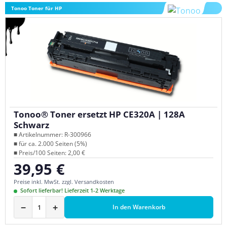
Tonoo Toner für HP
Tonoo® Toner ersetzt HP CE320A | 128A
Schwarz
■ Artikelnummer: R-300966
■ für ca. 2.000 Seiten (5%)
■ Preis/100 Seiten: 2,00 €
39,95 €
Regulärer Preis:
Preise inkl. MwSt. zzgl. Versandkosten
Sofort lieferbar! Lieferzeit 1-2 Werktage
−
+
In den Warenkorb