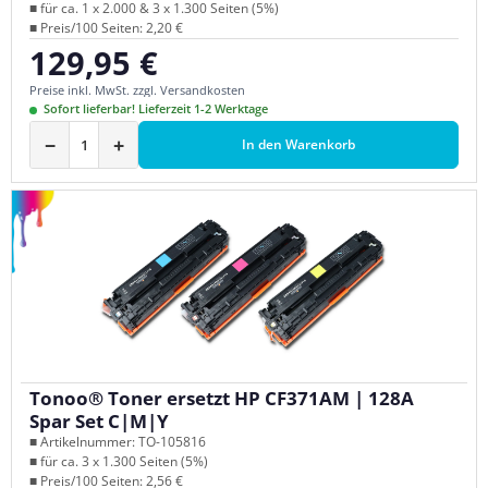
■ für ca. 1 x 2.000 & 3 x 1.300 Seiten (5%)
■ Preis/100 Seiten: 2,20 €
129,95 €
Regulärer Preis:
Preise inkl. MwSt. zzgl. Versandkosten
Sofort lieferbar! Lieferzeit 1-2 Werktage
−
+
In den Warenkorb
Tonoo® Toner ersetzt HP CF371AM | 128A
Spar Set C|M|Y
■ Artikelnummer: TO-105816
■ für ca. 3 x 1.300 Seiten (5%)
■ Preis/100 Seiten: 2,56 €