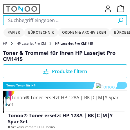
Zum Hauptinhalt springen
Ware
PAPIER
BÜROTECHNIK
ORDNEN & ARCHIVIEREN
BÜROBE
HP
HP LaserJet Pro CM
HP LaserJet Pro CM1415
Toner & Trommel für Ihren HP LaserJet Pro
CM1415
Produkte filtern
Tonoo Toner für HP
Tonoo® Toner ersetzt HP 128A | BK|C|M|Y
Spar Set
■ Artikelnummer: TO-105845