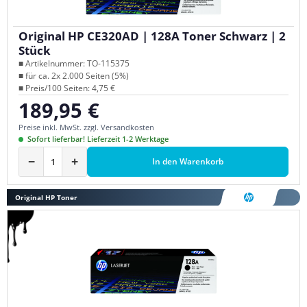
Original HP CE320AD | 128A Toner Schwarz | 2
Stück
■ Artikelnummer: TO-115375
■ für ca. 2x 2.000 Seiten (5%)
■ Preis/100 Seiten: 4,75 €
189,95 €
Regulärer Preis:
Preise inkl. MwSt. zzgl. Versandkosten
Sofort lieferbar! Lieferzeit 1-2 Werktage
−
+
In den Warenkorb
Original HP Toner