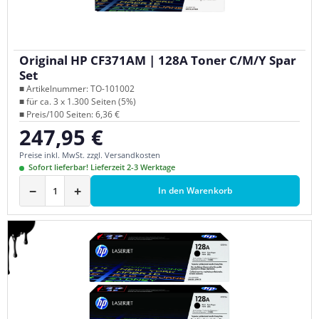
Original HP CF371AM | 128A Toner C/M/Y Spar
Set
■ Artikelnummer: TO-101002
■ für ca. 3 x 1.300 Seiten (5%)
■ Preis/100 Seiten: 6,36 €
247,95 €
Regulärer Preis:
Preise inkl. MwSt. zzgl. Versandkosten
Sofort lieferbar! Lieferzeit 2-3 Werktage
−
+
In den Warenkorb