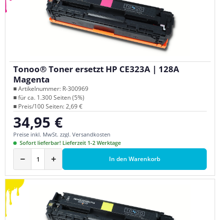
Tonoo® Toner ersetzt HP CE323A | 128A
Magenta
■ Artikelnummer: R-300969
■ für ca. 1.300 Seiten (5%)
■ Preis/100 Seiten: 2,69 €
34,95 €
Regulärer Preis:
Preise inkl. MwSt. zzgl. Versandkosten
Sofort lieferbar! Lieferzeit 1-2 Werktage
−
+
In den Warenkorb