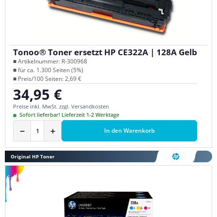
Tonoo® Toner ersetzt HP CE322A | 128A Gelb
■ Artikelnummer: R-300968
■ für ca. 1.300 Seiten (5%)
■ Preis/100 Seiten: 2,69 €
34,95 €
Regulärer Preis:
Preise inkl. MwSt. zzgl. Versandkosten
Sofort lieferbar! Lieferzeit 1-2 Werktage
−
+
In den Warenkorb
Original HP Toner