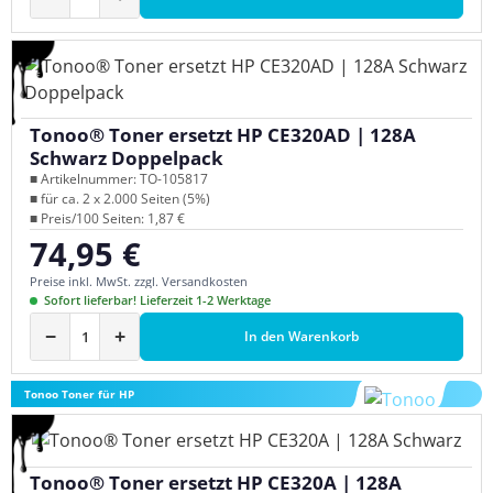
Tonoo® Toner ersetzt HP CE320AD | 128A
Schwarz Doppelpack
■ Artikelnummer: TO-105817
■ für ca. 2 x 2.000 Seiten (5%)
■ Preis/100 Seiten: 1,87 €
74,95 €
Regulärer Preis:
Preise inkl. MwSt. zzgl. Versandkosten
Sofort lieferbar! Lieferzeit 1-2 Werktage
−
+
In den Warenkorb
Tonoo Toner für HP
Tonoo® Toner ersetzt HP CE320A | 128A