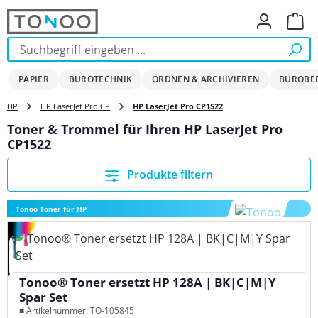
Zum Hauptinhalt springen
Ware
PAPIER
BÜROTECHNIK
ORDNEN & ARCHIVIEREN
BÜROBE
HP
HP LaserJet Pro CP
HP LaserJet Pro CP1522
Toner & Trommel für Ihren HP LaserJet Pro
CP1522
Produkte filtern
Tonoo Toner für HP
Tonoo® Toner ersetzt HP 128A | BK|C|M|Y
Spar Set
■ Artikelnummer: TO-105845