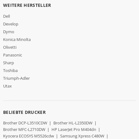
WEITERE HERSTELLER
Dell
Develop
Dymo
Konica Minolta
Olivetti
Panasonic
Sharp
Toshiba
Triumph-Adler
Utax
BELIEBTE DRUCKER
Brother DCP-L3510CDW
|
Brother HL-L2350DW
|
Brother MFC-L2710DW
|
HP LaserJet Pro M404dn
|
Kyocera ECOSYS M5526cdw
|
Samsung Xpress C480W
|