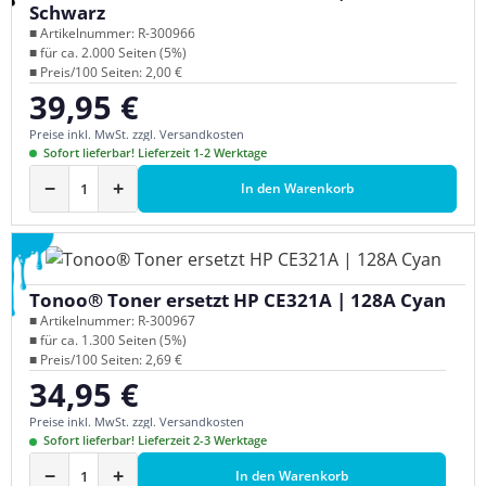
Schwarz
■ Artikelnummer: R-300966
■ für ca. 2.000 Seiten (5%)
■ Preis/100 Seiten: 2,00 €
39,95 €
Regulärer Preis:
Preise inkl. MwSt. zzgl. Versandkosten
Sofort lieferbar! Lieferzeit 1-2 Werktage
−
+
In den Warenkorb
Tonoo® Toner ersetzt HP CE321A | 128A Cyan
■ Artikelnummer: R-300967
■ für ca. 1.300 Seiten (5%)
■ Preis/100 Seiten: 2,69 €
34,95 €
Regulärer Preis:
Preise inkl. MwSt. zzgl. Versandkosten
Sofort lieferbar! Lieferzeit 2-3 Werktage
−
+
In den Warenkorb