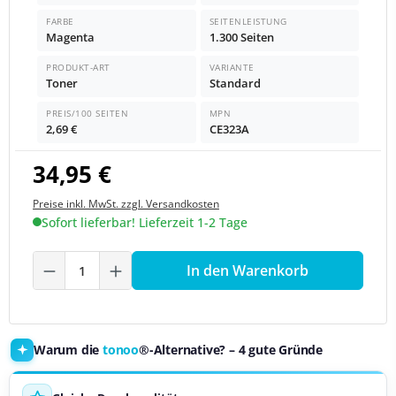
FARBE
SEITENLEISTUNG
Magenta
1.300 Seiten
PRODUKT-ART
VARIANTE
Toner
Standard
PREIS/100 SEITEN
MPN
2,69 €
CE323A
34,95 €
Preise inkl. MwSt. zzgl. Versandkosten
Sofort lieferbar! Lieferzeit 1-2 Tage
Produkt Anzahl: Gib den gewünschten We
In den Warenkorb
Warum die
tonoo
®-Alternative? – 4 gute Gründe