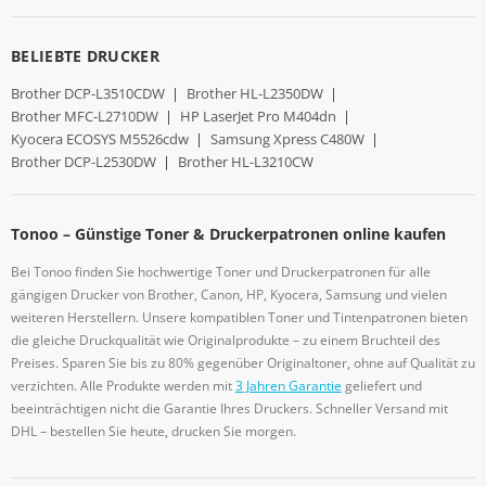
BELIEBTE DRUCKER
Brother DCP-L3510CDW
|
Brother HL-L2350DW
|
Brother MFC-L2710DW
|
HP LaserJet Pro M404dn
|
Kyocera ECOSYS M5526cdw
|
Samsung Xpress C480W
|
Brother DCP-L2530DW
|
Brother HL-L3210CW
Tonoo – Günstige Toner & Druckerpatronen online kaufen
Bei Tonoo finden Sie hochwertige Toner und Druckerpatronen für alle
gängigen Drucker von Brother, Canon, HP, Kyocera, Samsung und vielen
weiteren Herstellern. Unsere kompatiblen Toner und Tintenpatronen bieten
die gleiche Druckqualität wie Originalprodukte – zu einem Bruchteil des
Preises. Sparen Sie bis zu 80% gegenüber Originaltoner, ohne auf Qualität zu
verzichten. Alle Produkte werden mit
3 Jahren Garantie
geliefert und
beeinträchtigen nicht die Garantie Ihres Druckers. Schneller Versand mit
DHL – bestellen Sie heute, drucken Sie morgen.