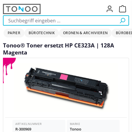
Zum Hauptinhalt springen
Ware
PAPIER
BÜROTECHNIK
ORDNEN & ARCHIVIEREN
BÜROBE
Tonoo® Toner ersetzt HP CE323A | 128A
Magenta
Bildergalerie überspringen
ARTIKELNUMMER
MARKE
R-300969
Tonoo