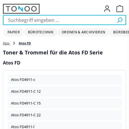
Zum Hauptinhalt springen
Ware
PAPIER
BÜROTECHNIK
ORDNEN & ARCHIVIEREN
BÜROBE
Atos
Atos FD
Toner & Trommel für die Atos FD Serie
Atos FD
Atos FD4911-c
Atos FD4911-C 12
Atos FD4911-C 15
Atos FD4911-C 22
Atos FD4911-l