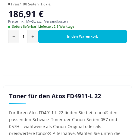
■ Preis/100 Seiten: 1,87 €
186,91 €
Regulärer Preis:
Preise inkl. MwSt. zzgl. Versandkosten
Sofort lieferbar! Lieferzeit 2-3 Werktage
−
+
In den Warenkorb
Toner für den Atos FD4911-L 22
Für Ihren Atos FD4911-L 22 finden Sie bei tonoo® den
passenden Schwarz-Toner der Canon-Serien 057 und
057H – wahlweise als Canon-Original oder als
preiswertere tonoo®-Alternative. Wählen Sie unten die