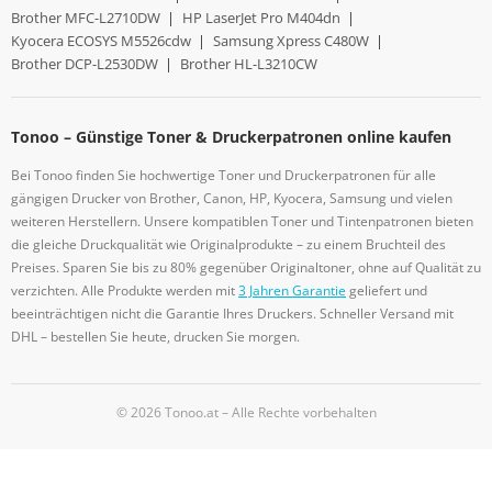
Brother MFC-L2710DW
|
HP LaserJet Pro M404dn
|
Kyocera ECOSYS M5526cdw
|
Samsung Xpress C480W
|
Brother DCP-L2530DW
|
Brother HL-L3210CW
Tonoo – Günstige Toner & Druckerpatronen online kaufen
Bei Tonoo finden Sie hochwertige Toner und Druckerpatronen für alle
gängigen Drucker von Brother, Canon, HP, Kyocera, Samsung und vielen
weiteren Herstellern. Unsere kompatiblen Toner und Tintenpatronen bieten
die gleiche Druckqualität wie Originalprodukte – zu einem Bruchteil des
Preises. Sparen Sie bis zu 80% gegenüber Originaltoner, ohne auf Qualität zu
verzichten. Alle Produkte werden mit
3 Jahren Garantie
geliefert und
beeinträchtigen nicht die Garantie Ihres Druckers. Schneller Versand mit
DHL – bestellen Sie heute, drucken Sie morgen.
© 2026 Tonoo.at – Alle Rechte vorbehalten