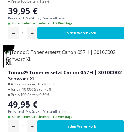
■ Preis/100 Seiten: 1,29 €
39,95 €
Regulärer Preis:
Preise inkl. MwSt. zzgl. Versandkosten
Sofort lieferbar! Lieferzeit 1-2 Werktage
−
+
In den Warenkorb
XL
Tonoo® Toner ersetzt Canon 057H | 3010C002
Schwarz XL
■ Artikelnummer: TO-108801
■ für ca. 10.000 Seiten (5%)
■ Preis/100 Seiten: 0,50 €
49,95 €
Regulärer Preis:
Preise inkl. MwSt. zzgl. Versandkosten
Sofort lieferbar! Lieferzeit 1-2 Werktage
−
+
In den Warenkorb