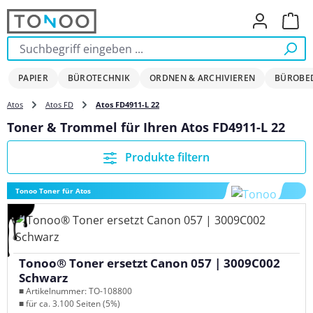
Zum Hauptinhalt springen
Ware
PAPIER
BÜROTECHNIK
ORDNEN & ARCHIVIEREN
BÜROBE
Atos
Atos FD
Atos FD4911-L 22
Toner & Trommel für Ihren Atos FD4911-L 22
Produkte filtern
Tonoo Toner für Atos
Tonoo® Toner ersetzt Canon 057 | 3009C002
Schwarz
■ Artikelnummer: TO-108800
■ für ca. 3.100 Seiten (5%)