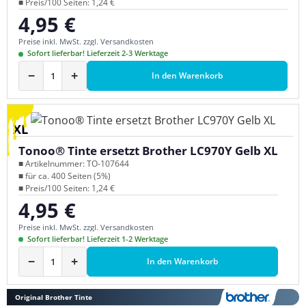
■ Preis/100 Seiten: 1,24 €
4,95 €
Regulärer Preis:
Preise inkl. MwSt. zzgl. Versandkosten
Sofort lieferbar! Lieferzeit 2-3 Werktage
−
+
In den Warenkorb
XL
Tonoo® Tinte ersetzt Brother LC970Y Gelb XL
■ Artikelnummer: TO-107644
■ für ca. 400 Seiten (5%)
■ Preis/100 Seiten: 1,24 €
4,95 €
Regulärer Preis:
Preise inkl. MwSt. zzgl. Versandkosten
Sofort lieferbar! Lieferzeit 1-2 Werktage
−
+
In den Warenkorb
Original Brother Tinte