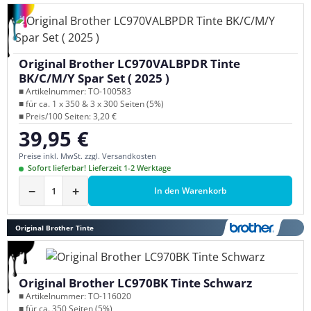
Original Brother LC970VALBPDR Tinte
BK/C/M/Y Spar Set ( 2025 )
■ Artikelnummer: TO-100583
■ für ca. 1 x 350 & 3 x 300 Seiten (5%)
■ Preis/100 Seiten: 3,20 €
39,95 €
Regulärer Preis:
Preise inkl. MwSt. zzgl. Versandkosten
Sofort lieferbar! Lieferzeit 1-2 Werktage
−
+
In den Warenkorb
Original Brother Tinte
Original Brother LC970BK Tinte Schwarz
■ Artikelnummer: TO-116020
■ für ca. 350 Seiten (5%)