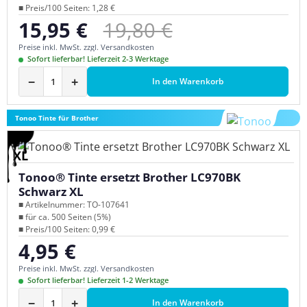
■ Preis/100 Seiten: 1,28 €
Regulärer Preis:
15,95 €
19,80 €
Verkaufspreis:
Preise inkl. MwSt. zzgl. Versandkosten
Sofort lieferbar! Lieferzeit 2-3 Werktage
−
+
In den Warenkorb
Tonoo Tinte für Brother
XL
Tonoo® Tinte ersetzt Brother LC970BK
Schwarz XL
■ Artikelnummer: TO-107641
■ für ca. 500 Seiten (5%)
■ Preis/100 Seiten: 0,99 €
4,95 €
Regulärer Preis:
Preise inkl. MwSt. zzgl. Versandkosten
Sofort lieferbar! Lieferzeit 1-2 Werktage
−
+
In den Warenkorb