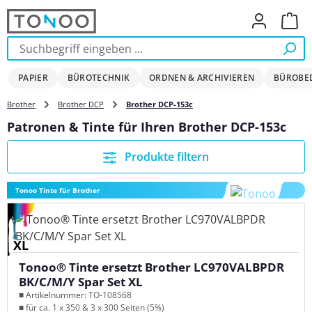
Zum Hauptinhalt springen
Ware
PAPIER
BÜROTECHNIK
ORDNEN & ARCHIVIEREN
BÜROBE
Brother
Brother DCP
Brother DCP-153c
Patronen & Tinte für Ihren Brother DCP-153c
Produkte filtern
Tonoo Tinte für Brother
XL
Tonoo® Tinte ersetzt Brother LC970VALBPDR
BK/C/M/Y Spar Set XL
■ Artikelnummer: TO-108568
■ für ca. 1 x 350 & 3 x 300 Seiten (5%)