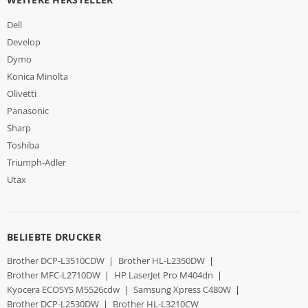
Dell
Develop
Dymo
Konica Minolta
Olivetti
Panasonic
Sharp
Toshiba
Triumph-Adler
Utax
BELIEBTE DRUCKER
Brother DCP-L3510CDW
|
Brother HL-L2350DW
|
Brother MFC-L2710DW
|
HP LaserJet Pro M404dn
|
Kyocera ECOSYS M5526cdw
|
Samsung Xpress C480W
|
Brother DCP-L2530DW
|
Brother HL-L3210CW