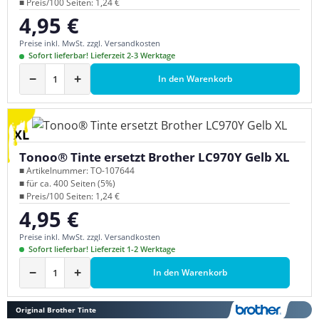
■ Preis/100 Seiten: 1,24 €
4,95 €
Regulärer Preis:
Preise inkl. MwSt. zzgl. Versandkosten
Sofort lieferbar! Lieferzeit 2-3 Werktage
−
+
In den Warenkorb
XL
Tonoo® Tinte ersetzt Brother LC970Y Gelb XL
■ Artikelnummer: TO-107644
■ für ca. 400 Seiten (5%)
■ Preis/100 Seiten: 1,24 €
4,95 €
Regulärer Preis:
Preise inkl. MwSt. zzgl. Versandkosten
Sofort lieferbar! Lieferzeit 1-2 Werktage
−
+
In den Warenkorb
Original Brother Tinte