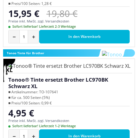
■ Preis/100 Seiten: 1,28 €
Regulärer Preis:
15,95 €
19,80 €
Verkaufspreis:
Preise inkl. MwSt. zzgl. Versandkosten
Sofort lieferbar! Lieferzeit 2-3 Werktage
−
+
In den Warenkorb
Tonoo Tinte für Brother
XL
Tonoo® Tinte ersetzt Brother LC970BK
Schwarz XL
■ Artikelnummer: TO-107641
■ für ca. 500 Seiten (5%)
■ Preis/100 Seiten: 0,99 €
4,95 €
Regulärer Preis:
Preise inkl. MwSt. zzgl. Versandkosten
Sofort lieferbar! Lieferzeit 1-2 Werktage
−
+
In den Warenkorb