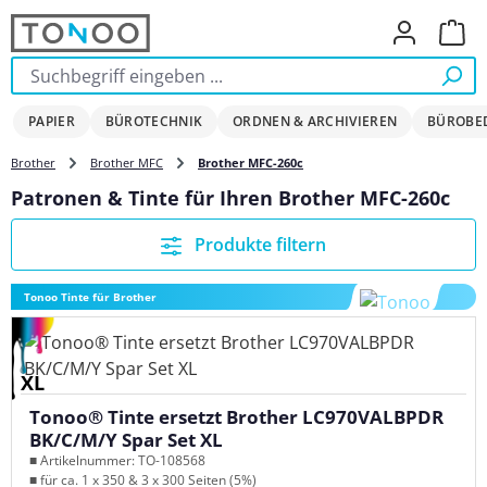
Zum Hauptinhalt springen
Ware
PAPIER
BÜROTECHNIK
ORDNEN & ARCHIVIEREN
BÜROBE
Brother
Brother MFC
Brother MFC-260c
Patronen & Tinte für Ihren Brother MFC-260c
Produkte filtern
Tonoo Tinte für Brother
XL
Tonoo® Tinte ersetzt Brother LC970VALBPDR
BK/C/M/Y Spar Set XL
■ Artikelnummer: TO-108568
■ für ca. 1 x 350 & 3 x 300 Seiten (5%)