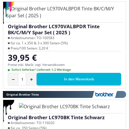
Original Brother LC970VALBPDR Tinte
BK/C/M/Y Spar Set ( 2025 )
■ Artikelnummer: TO-100583
■ für ca. 1 x 350 & 3 x 300 Seiten (5%)
■ Preis/100 Seiten: 3,20 €
39,95 €
Regulärer Preis:
Preise inkl. MwSt. zzgl. Versandkosten
Sofort lieferbar! Lieferzeit 1-2 Werktage
−
+
In den Warenkorb
Original Brother Tinte
Original Brother LC970BK Tinte Schwarz
■ Artikelnummer: TO-116020
■ für ca. 350 Seiten (5%)