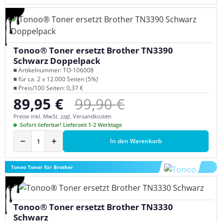
Tonoo® Toner ersetzt Brother TN3390
Schwarz Doppelpack
■ Artikelnummer: TO-106008
■ für ca. 2 x 12.000 Seiten (5%)
■ Preis/100 Seiten: 0,37 €
Regulärer Preis:
89,95 €
99,90 €
Verkaufspreis:
Preise inkl. MwSt. zzgl. Versandkosten
Sofort lieferbar! Lieferzeit 1-2 Werktage
−
+
In den Warenkorb
Tonoo Toner für Brother
Tonoo® Toner ersetzt Brother TN3330
Schwarz