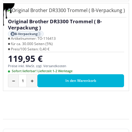
Original Brother DR3300 Trommel ( B-
Verpackung )
B-Verpackung
B
i
■ Artikelnummer: TO-116413
■ für ca. 30.000 Seiten (5%)
■ Preis/100 Seiten: 0,40 €
119,95 €
Regulärer Preis:
Preise inkl. MwSt. zzgl. Versandkosten
Sofort lieferbar! Lieferzeit 1-2 Werktage
−
+
In den Warenkorb