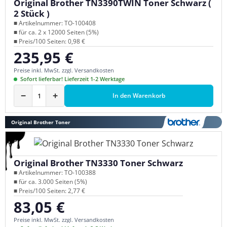
Original Brother TN3390TWIN Toner Schwarz (
2 Stück )
■ Artikelnummer: TO-100408
■ für ca. 2 x 12000 Seiten (5%)
■ Preis/100 Seiten: 0,98 €
235,95 €
Regulärer Preis:
Preise inkl. MwSt. zzgl. Versandkosten
Sofort lieferbar! Lieferzeit 1-2 Werktage
−
+
In den Warenkorb
Original Brother Toner
Original Brother TN3330 Toner Schwarz
■ Artikelnummer: TO-100388
■ für ca. 3.000 Seiten (5%)
■ Preis/100 Seiten: 2,77 €
83,05 €
Regulärer Preis:
Preise inkl. MwSt. zzgl. Versandkosten