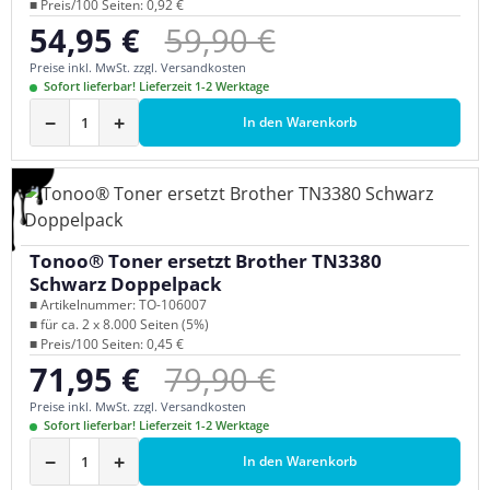
■ Preis/100 Seiten: 0,92 €
Regulärer Preis:
54,95 €
59,90 €
Verkaufspreis:
Preise inkl. MwSt. zzgl. Versandkosten
Sofort lieferbar! Lieferzeit 1-2 Werktage
−
+
In den Warenkorb
Tonoo® Toner ersetzt Brother TN3380
Schwarz Doppelpack
■ Artikelnummer: TO-106007
■ für ca. 2 x 8.000 Seiten (5%)
■ Preis/100 Seiten: 0,45 €
Regulärer Preis:
71,95 €
79,90 €
Verkaufspreis:
Preise inkl. MwSt. zzgl. Versandkosten
Sofort lieferbar! Lieferzeit 1-2 Werktage
−
+
In den Warenkorb