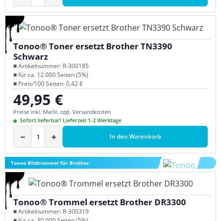
Tonoo® Toner ersetzt Brother TN3390
Schwarz
■ Artikelnummer: R-300185
■ für ca. 12.000 Seiten (5%)
■ Preis/100 Seiten: 0,42 €
49,95 €
Regulärer Preis:
Preise inkl. MwSt. zzgl. Versandkosten
Sofort lieferbar! Lieferzeit 1-2 Werktage
−
+
In den Warenkorb
Tonoo Bildtrommel für Brother
Tonoo® Trommel ersetzt Brother DR3300
■ Artikelnummer: R-300319
■ für ca. 30.000 Seiten (5%)