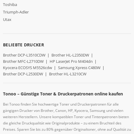
Toshiba
Triumph-Adler
Utax
BELIEBTE DRUCKER
Brother DCP-L3510CDW
|
Brother HL-L2350DW
|
Brother MFC-L2710DW
|
HP LaserJet Pro M404dn
|
Kyocera ECOSYS M5526cdw
|
Samsung Xpress C480W
|
Brother DCP-L2530DW
|
Brother HL-L3210CW
Tonoo – Günstige Toner & Druckerpatronen online kaufen
Bei Tonoo finden Sie hochwertige Toner und Druckerpatronen für alle
gängigen Drucker von Brother, Canon, HP, Kyocera, Samsung und vielen
weiteren Herstellern. Unsere kompatiblen Toner und Tintenpatronen bieten
die gleiche Druckqualität wie Originalprodukte – zu einem Bruchteil des
Preises. Sparen Sie bis zu 80% gegenüber Originaltoner, ohne auf Qualität zu