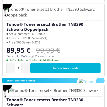
Tonoo® Toner ersetzt Brother TN3390
Schwarz Doppelpack
■ Artikelnummer: TO-106008
■ für ca. 2 x 12.000 Seiten (5%)
■ Preis/100 Seiten: 0,37 €
Regulärer Preis:
89,95 €
99,90 €
Verkaufspreis:
Preise inkl. MwSt. zzgl. Versandkosten
Sofort lieferbar! Lieferzeit 1-2 Werktage
−
+
In den Warenkorb
Tonoo Toner für Brother
Tonoo® Toner ersetzt Brother TN3330
Schwarz