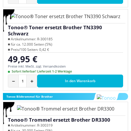
Tonoo® Toner ersetzt Brother TN3390
Schwarz
■ Artikelnummer: R-300185
■ für ca. 12.000 Seiten (5%)
■ Preis/100 Seiten: 0,42 €
49,95 €
Regulärer Preis:
Preise inkl. MwSt. zzgl. Versandkosten
Sofort lieferbar! Lieferzeit 1-2 Werktage
−
+
In den Warenkorb
Tonoo Bildtrommel für Brother
Tonoo® Trommel ersetzt Brother DR3300
■ Artikelnummer: R-300319
■ für ca. 30.000 Seiten (5%)