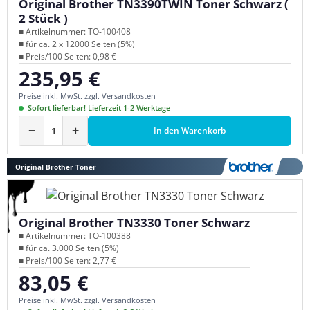
Original Brother TN3390TWIN Toner Schwarz (
2 Stück )
■ Artikelnummer: TO-100408
■ für ca. 2 x 12000 Seiten (5%)
■ Preis/100 Seiten: 0,98 €
235,95 €
Regulärer Preis:
Preise inkl. MwSt. zzgl. Versandkosten
Sofort lieferbar! Lieferzeit 1-2 Werktage
−
+
In den Warenkorb
Original Brother Toner
Original Brother TN3330 Toner Schwarz
■ Artikelnummer: TO-100388
■ für ca. 3.000 Seiten (5%)
■ Preis/100 Seiten: 2,77 €
83,05 €
Regulärer Preis:
Preise inkl. MwSt. zzgl. Versandkosten