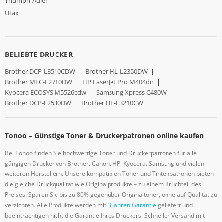
Triumph-Adler
Utax
BELIEBTE DRUCKER
Brother DCP-L3510CDW
|
Brother HL-L2350DW
|
Brother MFC-L2710DW
|
HP LaserJet Pro M404dn
|
Kyocera ECOSYS M5526cdw
|
Samsung Xpress C480W
|
Brother DCP-L2530DW
|
Brother HL-L3210CW
Tonoo – Günstige Toner & Druckerpatronen online kaufen
Bei Tonoo finden Sie hochwertige Toner und Druckerpatronen für alle
gängigen Drucker von Brother, Canon, HP, Kyocera, Samsung und vielen
weiteren Herstellern. Unsere kompatiblen Toner und Tintenpatronen bieten
die gleiche Druckqualität wie Originalprodukte – zu einem Bruchteil des
Preises. Sparen Sie bis zu 80% gegenüber Originaltoner, ohne auf Qualität zu
verzichten. Alle Produkte werden mit
3 Jahren Garantie
geliefert und
beeinträchtigen nicht die Garantie Ihres Druckers. Schneller Versand mit