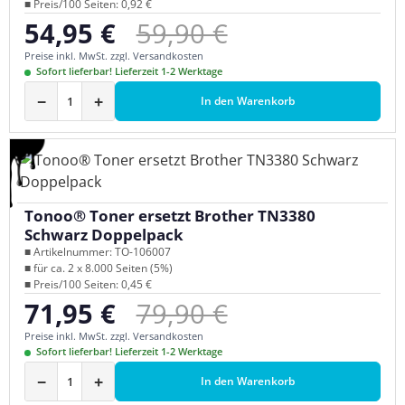
■ Preis/100 Seiten: 0,92 €
Regulärer Preis:
54,95 €
59,90 €
Verkaufspreis:
Preise inkl. MwSt. zzgl. Versandkosten
Sofort lieferbar! Lieferzeit 1-2 Werktage
−
+
In den Warenkorb
Tonoo® Toner ersetzt Brother TN3380
Schwarz Doppelpack
■ Artikelnummer: TO-106007
■ für ca. 2 x 8.000 Seiten (5%)
■ Preis/100 Seiten: 0,45 €
Regulärer Preis:
71,95 €
79,90 €
Verkaufspreis:
Preise inkl. MwSt. zzgl. Versandkosten
Sofort lieferbar! Lieferzeit 1-2 Werktage
−
+
In den Warenkorb