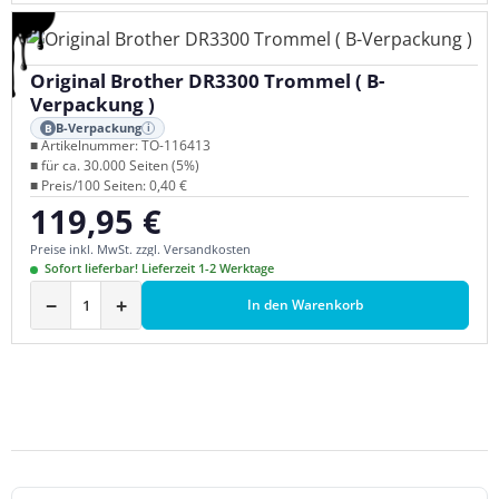
Original Brother DR3300 Trommel ( B-
Verpackung )
B-Verpackung
B
i
■ Artikelnummer: TO-116413
■ für ca. 30.000 Seiten (5%)
■ Preis/100 Seiten: 0,40 €
119,95 €
Regulärer Preis:
Preise inkl. MwSt. zzgl. Versandkosten
Sofort lieferbar! Lieferzeit 1-2 Werktage
−
+
In den Warenkorb