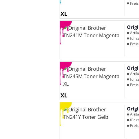
■ Preis
XL
Orig
■ Arti
■ für c
■ Preis
Orig
■ Arti
■ für c
■ Preis
XL
Orig
■ Arti
■ für c
■ Preis