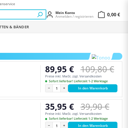
enservice
Mein Konto
0,00 €
Anmelden / registrieren
Warenkor
ETTEN & BÄNDER
Regulärer Pr
89,95 €
109,80 €
Verkaufspreis:
Preise inkl. MwSt. zzgl. Versandkosten
Sofort lieferbar! Lieferzeit 1-2 Werktage
−
+
In den Warenkorb
Regulärer Pr
35,95 €
39,90 €
Verkaufspreis:
Preise inkl. MwSt. zzgl. Versandkosten
Sofort lieferbar! Lieferzeit 1-2 Werktage
−
+
In den Warenkorb