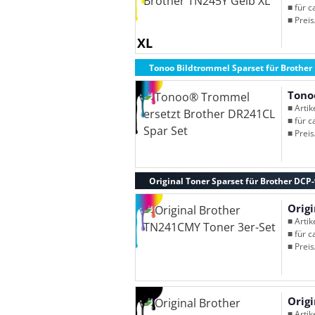
■ für c
■ Preis
XL
Tonoo Bildtrommel Sparset für Brothe
Tono
■ Arti
■ für c
■ Preis
Original Toner Sparset für Brother DC
Orig
■ Arti
■ für c
■ Preis
Orig
■ Arti