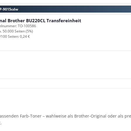
CP-9015cdw
inal Brother BU220CL Transfereinheit
kelnummer: TO-100586
a. 50.000 Seiten (5%)
/100 Seiten: 0,24 €
assenden Farb-Toner – wahlweise als Brother-Original oder als pre
.