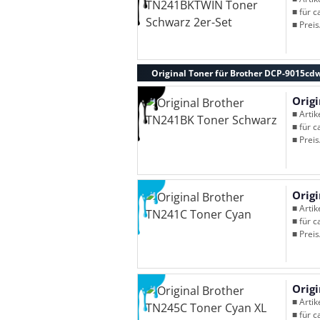
■ für c
■ Preis
Original Toner für Brother DCP-9015cd
Orig
■ Arti
■ für c
■ Preis
Orig
■ Arti
■ für c
■ Preis
Orig
■ Arti
■ für c