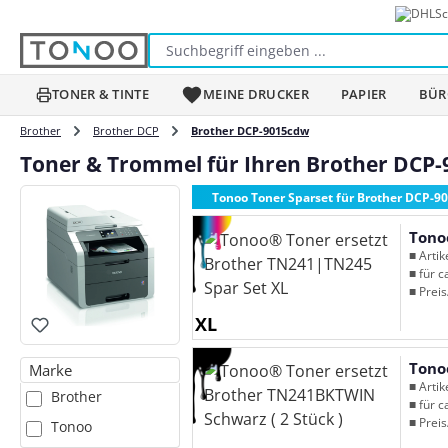
Sc
m Hauptinhalt springen
Zur Suche springen
Zur Hauptnavigation springen
TONER & TINTE
MEINE DRUCKER
PAPIER
BÜR
Brother
Brother DCP
Brother DCP-9015cdw
Toner & Trommel für Ihren Brother DCP
Tonoo Toner Sparset für Brother DCP-9
Tono
■ Arti
■ für c
■ Preis
XL
Tono
Marke
■ Arti
Brother
■ für c
■ Preis
Tonoo