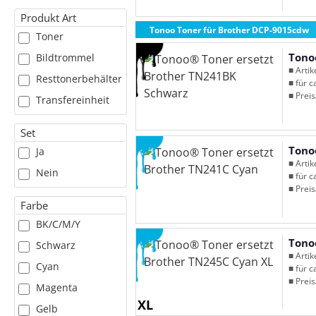
Produkt Art
Tonoo Toner für Brother DCP-9015cdw
Toner
Tono
Bildtrommel
■ Arti
Resttonerbehälter
■ für c
■ Preis
Transfereinheit
Set
Tono
Ja
■ Arti
Nein
■ für c
■ Preis
Farbe
BK/C/M/Y
Tono
Schwarz
■ Arti
Cyan
■ für c
■ Preis
Magenta
XL
Gelb