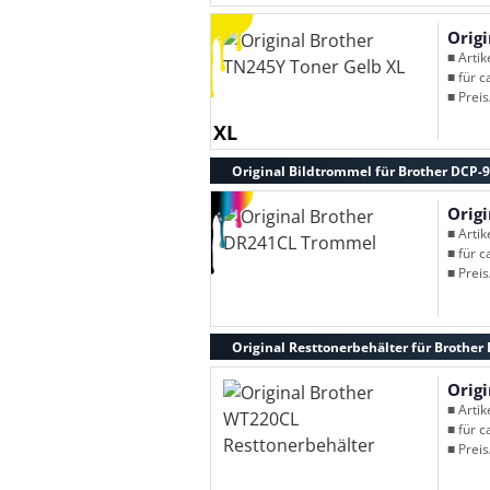
Orig
■ Arti
■ für c
■ Preis
XL
Original Bildtrommel für Brother DCP
Orig
■ Arti
■ für c
■ Preis
Original Resttonerbehälter für Brothe
Orig
■ Arti
■ für c
■ Preis