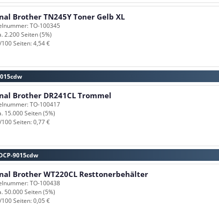
inal Brother TN245Y Toner Gelb XL
kelnummer: TO-100345
a. 2.200 Seiten (5%)
/100 Seiten: 4,54 €
-9015cdw
inal Brother DR241CL Trommel
kelnummer: TO-100417
a. 15.000 Seiten (5%)
/100 Seiten: 0,77 €
r DCP-9015cdw
inal Brother WT220CL Resttonerbehälter
kelnummer: TO-100438
a. 50.000 Seiten (5%)
/100 Seiten: 0,05 €