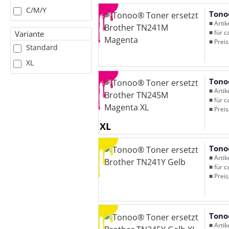
C/M/Y
Tono
■ Arti
■ für c
Variante
■ Preis
Standard
XL
Tono
■ Arti
■ für c
■ Preis
XL
Tono
■ Arti
■ für c
■ Preis
Tono
■ Arti