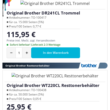
Original Brother DR241CL Trommel
■ Artikelnummer: TO-100417
■ für ca. 15.000 Seiten (5%)
■ Preis/100 Seiten: 0,77 €
115,95 €
Regulärer Preis:
Preise inkl. MwSt. zzgl. Versandkosten
Sofort lieferbar! Lieferzeit 2-3 Werktage
−
+
In den Warenkorb
Original Brother Resttonerbehälter
Original Brother WT220CL Resttonerbehälter
■ Artikelnummer: TO-100438
■ für ca. 50.000 Seiten (5%)
■ Preis/100 Seiten: 0,05 €
25,95 €
Regulärer Preis: