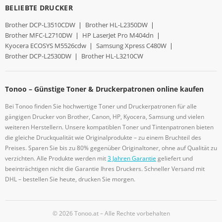
BELIEBTE DRUCKER
Brother DCP-L3510CDW
|
Brother HL-L2350DW
|
Brother MFC-L2710DW
|
HP LaserJet Pro M404dn
|
Kyocera ECOSYS M5526cdw
|
Samsung Xpress C480W
|
Brother DCP-L2530DW
|
Brother HL-L3210CW
Tonoo – Günstige Toner & Druckerpatronen online kaufen
Bei Tonoo finden Sie hochwertige Toner und Druckerpatronen für alle
gängigen Drucker von Brother, Canon, HP, Kyocera, Samsung und vielen
weiteren Herstellern. Unsere kompatiblen Toner und Tintenpatronen bieten
die gleiche Druckqualität wie Originalprodukte – zu einem Bruchteil des
Preises. Sparen Sie bis zu 80% gegenüber Originaltoner, ohne auf Qualität zu
verzichten. Alle Produkte werden mit
3 Jahren Garantie
geliefert und
beeinträchtigen nicht die Garantie Ihres Druckers. Schneller Versand mit
DHL – bestellen Sie heute, drucken Sie morgen.
© 2026 Tonoo.at – Alle Rechte vorbehalten