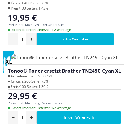
■ für ca. 1.400 Seiten (5%)
■ Preis/100 Seiten: 1,43 €
19,95 €
Regulärer Preis:
Preise inkl. MwSt. zzgl. Versandkosten
Sofort lieferbar! Lieferzeit 1-2 Werktage
−
+
In den Warenkorb
XL
Tonoo® Toner ersetzt Brother TN245C Cyan XL
■ Artikelnummer: R-300764
■ für ca. 2.200 Seiten (5%)
■ Preis/100 Seiten: 1,36 €
29,95 €
Regulärer Preis:
Preise inkl. MwSt. zzgl. Versandkosten
Sofort lieferbar! Lieferzeit 1-2 Werktage
−
+
In den Warenkorb