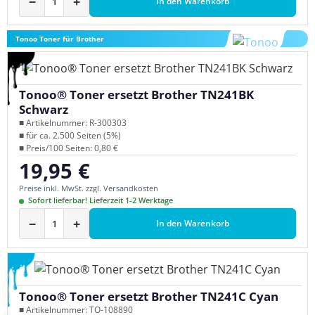
−
+
In den Warenkorb
Tonoo Toner für Brother
Tonoo® Toner ersetzt Brother TN241BK
Schwarz
■ Artikelnummer: R-300303
■ für ca. 2.500 Seiten (5%)
■ Preis/100 Seiten: 0,80 €
19,95 €
Regulärer Preis:
Preise inkl. MwSt. zzgl. Versandkosten
Sofort lieferbar! Lieferzeit 1-2 Werktage
−
+
In den Warenkorb
Tonoo® Toner ersetzt Brother TN241C Cyan
■ Artikelnummer: TO-108890