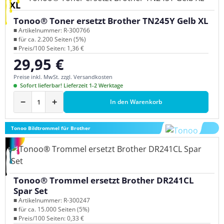
XL
Tonoo® Toner ersetzt Brother TN245Y Gelb XL
■ Artikelnummer: R-300766
■ für ca. 2.200 Seiten (5%)
■ Preis/100 Seiten: 1,36 €
29,95 €
Regulärer Preis:
Preise inkl. MwSt. zzgl. Versandkosten
Sofort lieferbar! Lieferzeit 1-2 Werktage
−
+
In den Warenkorb
Tonoo Bildtrommel für Brother
Tonoo® Trommel ersetzt Brother DR241CL
Spar Set
■ Artikelnummer: R-300247
■ für ca. 15.000 Seiten (5%)
■ Preis/100 Seiten: 0,33 €