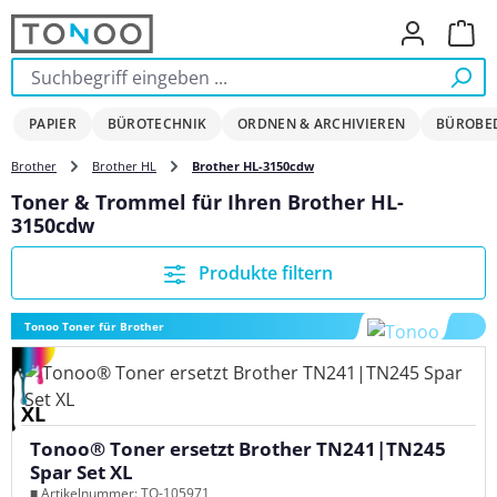
Zum Hauptinhalt springen
Ware
PAPIER
BÜROTECHNIK
ORDNEN & ARCHIVIEREN
BÜROBE
Brother
Brother HL
Brother HL-3150cdw
Toner & Trommel für Ihren Brother HL-
3150cdw
Produkte filtern
Tonoo Toner für Brother
XL
Tonoo® Toner ersetzt Brother TN241|TN245
Spar Set XL
■ Artikelnummer: TO-105971