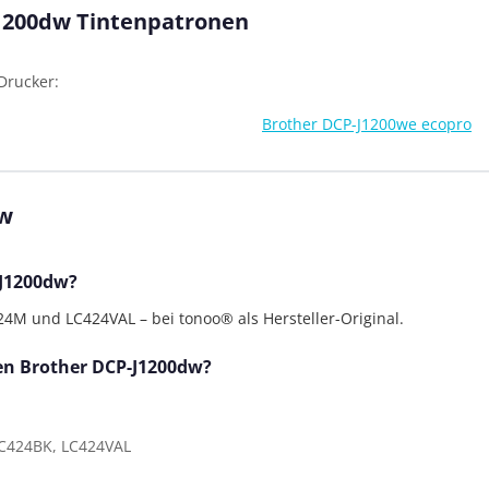
J1200dw Tintenpatronen
Drucker:
Brother DCP-J1200we ecopro
dw
-J1200dw?
M und LC424VAL – bei tonoo® als Hersteller-Original.
den Brother DCP-J1200dw?
C424BK, LC424VAL