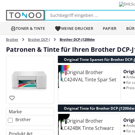
Sc
m Hauptinhalt springen
Zur Suche springen
Zur Hauptnavigation springen
TONER & TINTE
MEINE DRUCKER
PAPIER
BÜR
Brother
Brother DCP-J
Brother DCP-J1200dw
Patronen & Tinte für Ihren Brother DCP-
Original Tinte Sparset für Brother DCP
Origi
■ Arti
■ für c
■ Preis
Original Tinte für Brother DCP-J1200dw
Marke
Brother
Orig
■ Arti
■ für c
Produkt Art