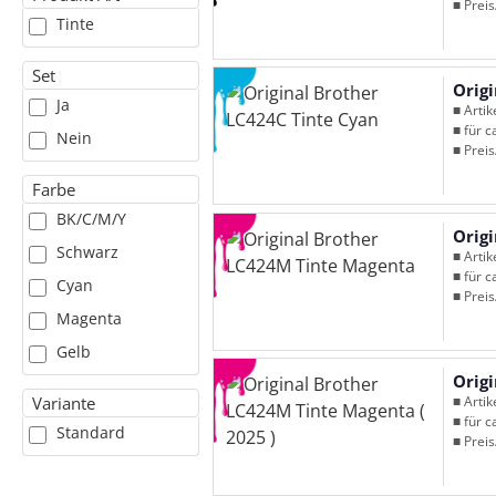
■ Preis
Tinte
Set
Orig
Ja
■ Arti
■ für c
Nein
■ Preis
Farbe
BK/C/M/Y
Orig
Schwarz
■ Arti
■ für c
Cyan
■ Preis
Magenta
Gelb
Orig
■ Arti
Variante
■ für c
Standard
■ Preis