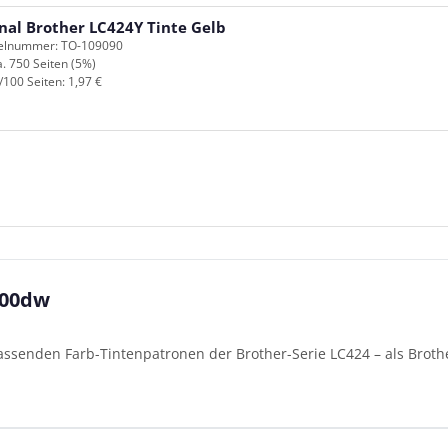
nal Brother LC424Y Tinte Gelb
kelnummer: TO-109090
a. 750 Seiten (5%)
/100 Seiten: 1,97 €
200dw
assenden Farb-Tintenpatronen der Brother-Serie LC424 – als Broth