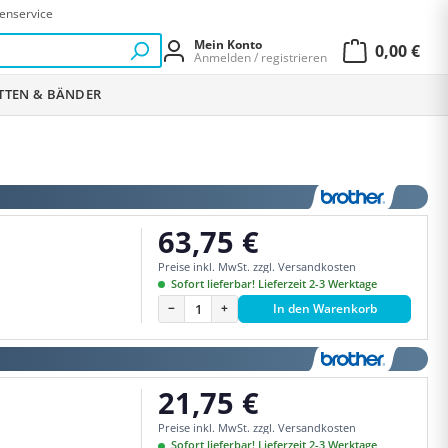
enservice
Mein Konto
0,00 €
Anmelden / registrieren
Warenkor
ETTEN & BÄNDER
63,75 €
Regulärer Preis:
Preise inkl. MwSt. zzgl. Versandkosten
Sofort lieferbar! Lieferzeit 2-3 Werktage
−
+
In den Warenkorb
21,75 €
Regulärer Preis:
Preise inkl. MwSt. zzgl. Versandkosten
Sofort lieferbar! Lieferzeit 2-3 Werktage