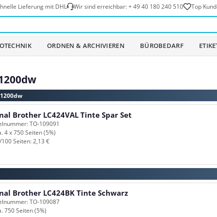
hnelle Lieferung mit DHL
Wir sind erreichbar:
+ 49 40 180 240 510
Top Kund
OTECHNIK
ORDNEN & ARCHIVIEREN
BÜROBEDARF
ETIK
J1200dw
-J1200dw
nal Brother LC424VAL Tinte Spar Set
kelnummer: TO-109091
a. 4 x 750 Seiten (5%)
/100 Seiten: 2,13 €
inal Brother LC424BK Tinte Schwarz
kelnummer: TO-109087
a. 750 Seiten (5%)