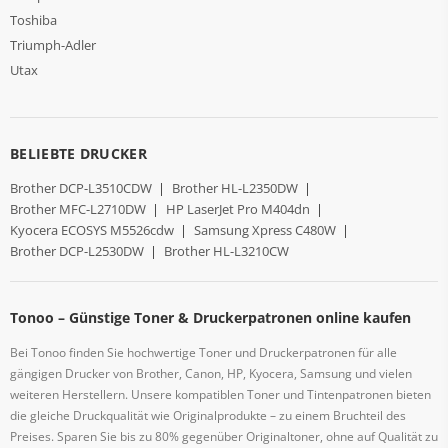
Toshiba
Triumph-Adler
Utax
BELIEBTE DRUCKER
Brother DCP-L3510CDW
|
Brother HL-L2350DW
|
Brother MFC-L2710DW
|
HP LaserJet Pro M404dn
|
Kyocera ECOSYS M5526cdw
|
Samsung Xpress C480W
|
Brother DCP-L2530DW
|
Brother HL-L3210CW
Tonoo – Günstige Toner & Druckerpatronen online kaufen
Bei Tonoo finden Sie hochwertige Toner und Druckerpatronen für alle
gängigen Drucker von Brother, Canon, HP, Kyocera, Samsung und vielen
weiteren Herstellern. Unsere kompatiblen Toner und Tintenpatronen bieten
die gleiche Druckqualität wie Originalprodukte – zu einem Bruchteil des
Preises. Sparen Sie bis zu 80% gegenüber Originaltoner, ohne auf Qualität zu