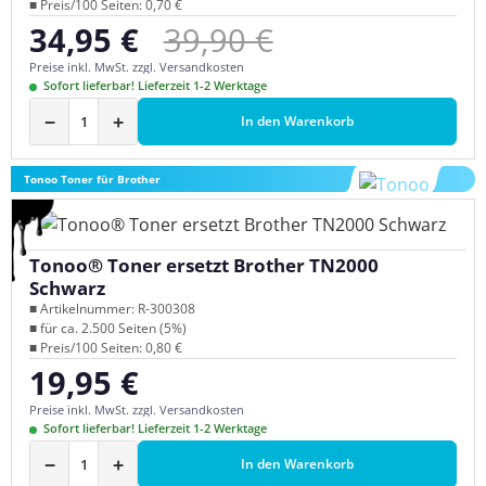
■ Preis/100 Seiten: 0,70 €
Regulärer Preis:
34,95 €
39,90 €
Verkaufspreis:
Preise inkl. MwSt. zzgl. Versandkosten
Sofort lieferbar! Lieferzeit 1-2 Werktage
−
+
In den Warenkorb
Tonoo Toner für Brother
Tonoo® Toner ersetzt Brother TN2000
Schwarz
■ Artikelnummer: R-300308
■ für ca. 2.500 Seiten (5%)
■ Preis/100 Seiten: 0,80 €
19,95 €
Regulärer Preis:
Preise inkl. MwSt. zzgl. Versandkosten
Sofort lieferbar! Lieferzeit 1-2 Werktage
−
+
In den Warenkorb