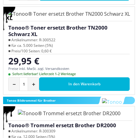
XL
Tonoo® Toner ersetzt Brother TN2000
Schwarz XL
■ Artikelnummer: R-300522
■ für ca. 5.000 Seiten (5%)
■ Preis/100 Seiten: 0,60 €
29,95 €
Regulärer Preis:
Preise inkl. MwSt. zzgl. Versandkosten
Sofort lieferbar! Lieferzeit 1-2 Werktage
−
+
In den Warenkorb
Tonoo Bildtrommel für Brother
Tonoo® Trommel ersetzt Brother DR2000
■ Artikelnummer: R-300309
■ für ca. 12.000 Seiten (5%)