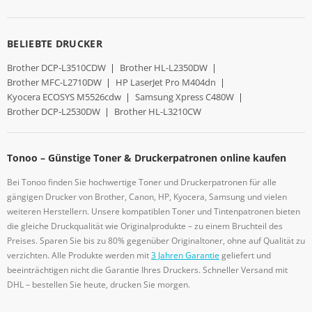
BELIEBTE DRUCKER
Brother DCP-L3510CDW
|
Brother HL-L2350DW
|
Brother MFC-L2710DW
|
HP LaserJet Pro M404dn
|
Kyocera ECOSYS M5526cdw
|
Samsung Xpress C480W
|
Brother DCP-L2530DW
|
Brother HL-L3210CW
Tonoo – Günstige Toner & Druckerpatronen online kaufen
Bei Tonoo finden Sie hochwertige Toner und Druckerpatronen für alle
gängigen Drucker von Brother, Canon, HP, Kyocera, Samsung und vielen
weiteren Herstellern. Unsere kompatiblen Toner und Tintenpatronen bieten
die gleiche Druckqualität wie Originalprodukte – zu einem Bruchteil des
Preises. Sparen Sie bis zu 80% gegenüber Originaltoner, ohne auf Qualität zu
verzichten. Alle Produkte werden mit
3 Jahren Garantie
geliefert und
beeinträchtigen nicht die Garantie Ihres Druckers. Schneller Versand mit
DHL – bestellen Sie heute, drucken Sie morgen.