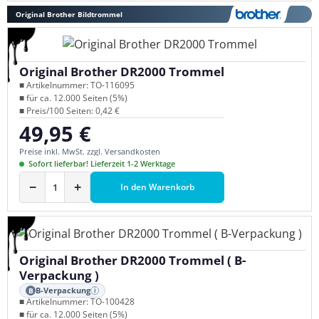
Original Brother Bildtrommel
Original Brother DR2000 Trommel
■ Artikelnummer: TO-116095
■ für ca. 12.000 Seiten (5%)
■ Preis/100 Seiten: 0,42 €
49,95 €
Regulärer Preis:
Preise inkl. MwSt. zzgl. Versandkosten
Sofort lieferbar! Lieferzeit 1-2 Werktage
−
+
In den Warenkorb
Original Brother DR2000 Trommel ( B-
Verpackung )
B-Verpackung
B
i
■ Artikelnummer: TO-100428
■ für ca. 12.000 Seiten (5%)