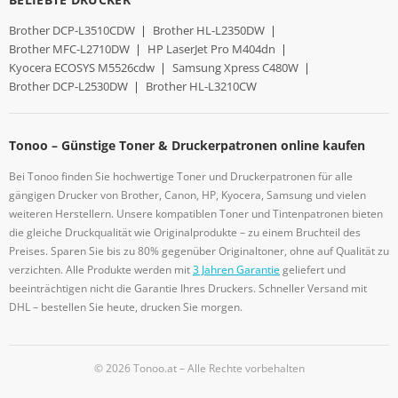
Brother DCP-L3510CDW
|
Brother HL-L2350DW
|
Brother MFC-L2710DW
|
HP LaserJet Pro M404dn
|
Kyocera ECOSYS M5526cdw
|
Samsung Xpress C480W
|
Brother DCP-L2530DW
|
Brother HL-L3210CW
Tonoo – Günstige Toner & Druckerpatronen online kaufen
Bei Tonoo finden Sie hochwertige Toner und Druckerpatronen für alle
gängigen Drucker von Brother, Canon, HP, Kyocera, Samsung und vielen
weiteren Herstellern. Unsere kompatiblen Toner und Tintenpatronen bieten
die gleiche Druckqualität wie Originalprodukte – zu einem Bruchteil des
Preises. Sparen Sie bis zu 80% gegenüber Originaltoner, ohne auf Qualität zu
verzichten. Alle Produkte werden mit
3 Jahren Garantie
geliefert und
beeinträchtigen nicht die Garantie Ihres Druckers. Schneller Versand mit
DHL – bestellen Sie heute, drucken Sie morgen.
© 2026 Tonoo.at – Alle Rechte vorbehalten