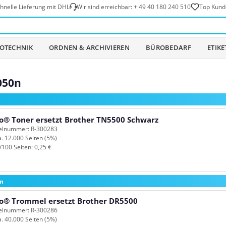
hnelle Lieferung mit DHL
Wir sind erreichbar:
+ 49 40 180 240 510
Top Kund
OTECHNIK
ORDNEN & ARCHIVIEREN
BÜROBEDARF
ETIK
050n
o® Toner ersetzt Brother TN5500 Schwarz
kelnummer: R-300283
a. 12.000 Seiten (5%)
/100 Seiten: 0,25 €
0n
o® Trommel ersetzt Brother DR5500
kelnummer: R-300286
a. 40.000 Seiten (5%)