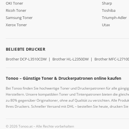
OKI Toner
Sharp
Ricoh Toner
Toshiba
Samsung Toner
Triumph-Adler
Xerox Toner
Utax
BELIEBTE DRUCKER
Brother DCP-L3510CDW
|
Brother HL-L2350DW
|
Brother MFC-L271
Tonoo – Günstige Toner & Druckerpatronen online kaufen
Bei Tonoo finden Sie hochwertige Toner und Druckerpatronen für alle gängi
Herstellern. Unsere kompatiblen Toner und Tintenpatronen bieten die gleiche
zu 80% gegenüber Originaltoner, ohne auf Qualität zu verzichten. Alle Prod
Ihres Druckers. Schneller Versand mit DHL – bestellen Sie heute, drucken Si
© 2026 Tonoo.at – Alle Rechte vorbehalten