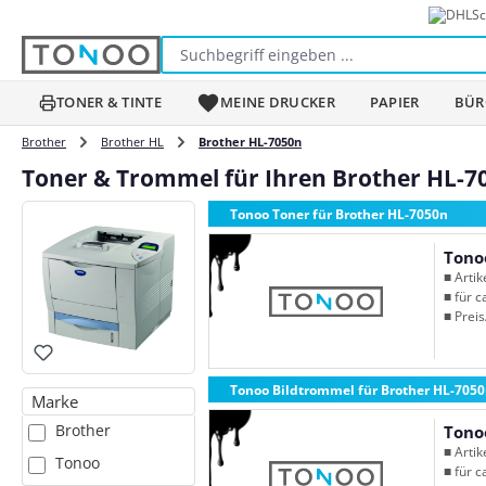
Sc
m Hauptinhalt springen
Zur Suche springen
Zur Hauptnavigation springen
TONER & TINTE
MEINE DRUCKER
PAPIER
BÜR
Brother
Brother HL
Brother HL-7050n
Toner & Trommel für Ihren Brother HL-7
Tonoo Toner für Brother HL-7050n
Tono
■ Arti
■ für c
■ Preis
Tonoo Bildtrommel für Brother HL-705
Marke
Brother
Tono
■ Arti
Tonoo
■ für c