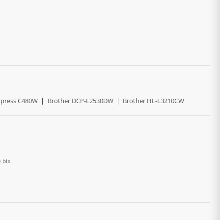
press C480W
|
Brother DCP-L2530DW
|
Brother HL-L3210CW
 bis