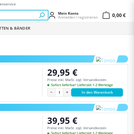
enservice
Mein Konto
0,00 €
Anmelden / registrieren
Warenkor
ETTEN & BÄNDER
29,95 €
Regulärer Preis:
Preise inkl. MwSt. zzgl. Versandkosten
Sofort lieferbar! Lieferzeit 1-2 Werktage
−
+
In den Warenkorb
39,95 €
Regulärer Preis:
Preise inkl. MwSt. zzgl. Versandkosten
Sofort lieferbar! Lieferzeit 1-2 Werktage