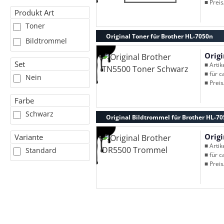
■ Preis
Produkt Art
Toner
Original Toner für Brother HL-7050n
Bildtrommel
Orig
Set
■ Arti
■ für c
Nein
■ Preis
Farbe
Schwarz
Original Bildtrommel für Brother HL-7
Orig
Variante
■ Arti
Standard
■ für c
■ Preis