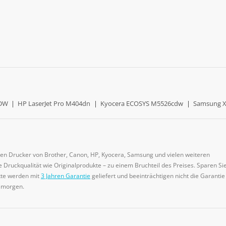
0DW
|
HP LaserJet Pro M404dn
|
Kyocera ECOSYS M5526cdw
|
Samsung X
gen Drucker von Brother, Canon, HP, Kyocera, Samsung und vielen weiteren
 Druckqualität wie Originalprodukte – zu einem Bruchteil des Preises. Sparen Sie
ukte werden mit
3 Jahren Garantie
geliefert und beeinträchtigen nicht die Garantie
e morgen.