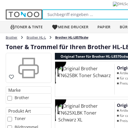
Sc
m Hauptinhalt springen
Zur Suche springen
Zur Hauptnavigation springen
TONER & TINTE
MEINE DRUCKER
PAPIER
BÜR
Brother
Brother HL-L
Brother HL-L8570cdw
Toner & Trommel für Ihren Brother HL-
Original Toner für Brother HL-L8570cd
Orig
■ Arti
■ für c
■ Preis
Marke
Brother
Orig
Produkt Art
■ Arti
■ für c
Toner
■ Preis
Bildtrommel