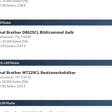
a. 10.000 Seiten (5%)
/100 Seiten: 3,08 €
8570cdw
inal Brother DR625CL Bildtrommel Gelb
kelnummer: TO-116939
a. 30.000 Seiten (5%)
/100 Seiten: 0,47 €
r HL-L8570cdw
inal Brother WT229CL Resttonerbehälter
kelnummer: TO-114772
a. 50.000 Seiten (5%)
/100 Seiten: 0,05 €
L-L8570cdw