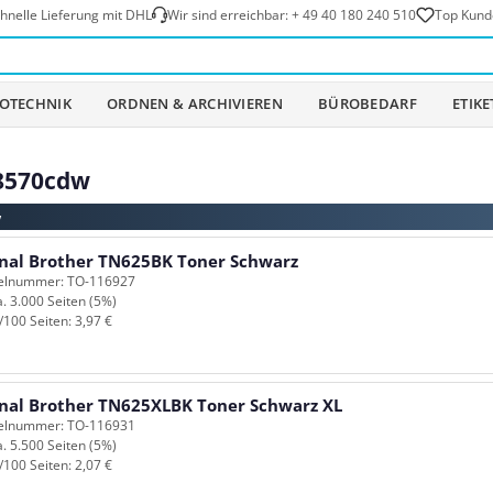
hnelle Lieferung mit DHL
Wir sind erreichbar:
+ 49 40 180 240 510
Top Kund
OTECHNIK
ORDNEN & ARCHIVIEREN
BÜROBEDARF
ETIK
L8570cdw
w
inal Brother TN625BK Toner Schwarz
kelnummer: TO-116927
a. 3.000 Seiten (5%)
/100 Seiten: 3,97 €
inal Brother TN625XLBK Toner Schwarz XL
kelnummer: TO-116931
a. 5.500 Seiten (5%)
/100 Seiten: 2,07 €