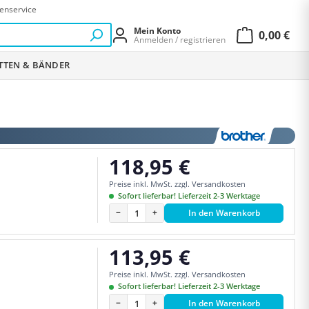
enservice
Mein Konto
0,00 €
Anmelden / registrieren
Warenkor
ETTEN & BÄNDER
118,95 €
Regulärer Preis:
Preise inkl. MwSt. zzgl. Versandkosten
Sofort lieferbar! Lieferzeit 2-3 Werktage
−
+
In den Warenkorb
113,95 €
Regulärer Preis:
Preise inkl. MwSt. zzgl. Versandkosten
Sofort lieferbar! Lieferzeit 2-3 Werktage
−
+
In den Warenkorb