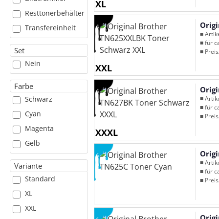
XL
Resttonerbehälter
Orig
Transfereinheit
■ Arti
■ für c
Set
■ Preis
Nein
XXL
Farbe
Orig
■ Arti
Schwarz
■ für c
Cyan
■ Preis
Magenta
XXXL
Gelb
Orig
■ Arti
Variante
■ für c
Standard
■ Preis
XL
XXL
Orig