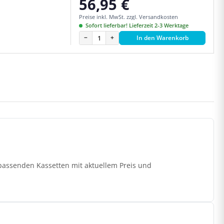
56,95 €
Regulärer Preis:
Preise inkl. MwSt. zzgl. Versandkosten
Sofort lieferbar! Lieferzeit 2-3 Werktage
−
+
In den Warenkorb
 passenden Kassetten mit aktuellem Preis und