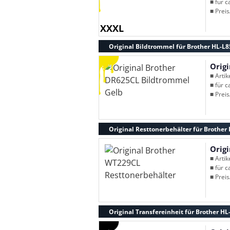
■ für c
■ Preis
XXXL
Original Bildtrommel für Brother HL-L
Orig
■ Arti
■ für c
■ Preis
Original Resttonerbehälter für Brothe
Orig
■ Arti
■ für c
■ Preis
Original Transfereinheit für Brother H