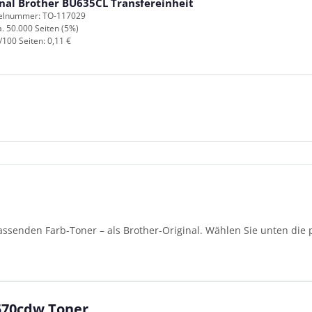
inal Brother BU635CL Transfereinheit
kelnummer: TO-117029
a. 50.000 Seiten (5%)
/100 Seiten: 0,11 €
assenden Farb-Toner – als Brother-Original. Wählen Sie unten die
570cdw Toner