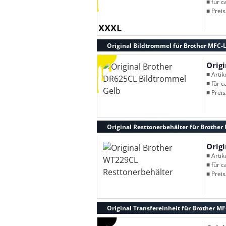
■ für c
■ Preis
XXXL
Original Bildtrommel für Brother MFC
Orig
■ Arti
■ für c
■ Preis
Original Resttonerbehälter für Brothe
Orig
■ Arti
■ für c
■ Preis
Original Transfereinheit für Brother 