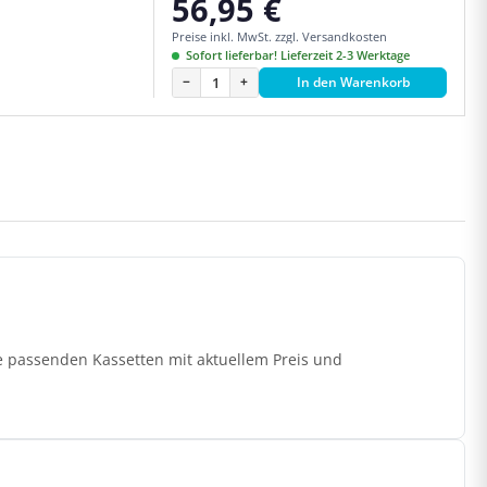
56,95 €
Regulärer Preis:
Preise inkl. MwSt. zzgl. Versandkosten
Sofort lieferbar! Lieferzeit 2-3 Werktage
−
+
In den Warenkorb
e passenden Kassetten mit aktuellem Preis und