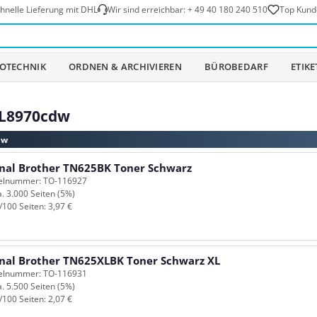
hnelle Lieferung mit DHL
Wir sind erreichbar:
+ 49 40 180 240 510
Top Kund
OTECHNIK
ORDNEN & ARCHIVIEREN
BÜROBEDARF
ETIK
-L8970cdw
dw
inal Brother TN625BK Toner Schwarz
kelnummer: TO-116927
a. 3.000 Seiten (5%)
/100 Seiten: 3,97 €
inal Brother TN625XLBK Toner Schwarz XL
kelnummer: TO-116931
a. 5.500 Seiten (5%)
/100 Seiten: 2,07 €