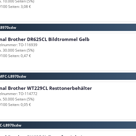
a. 10.000 Seiten (5%)
/100 Seiten: 3,08 €
-L8970cdw
inal Brother DR625CL Bildtrommel Gelb
kelnummer: TO-116939
a. 30.000 Seiten (5%)
/100 Seiten: 0,47 €
r MFC-L8970cdw
inal Brother WT229CL Resttonerbehälter
kelnummer: TO-114772
a. 50.000 Seiten (5%)
/100 Seiten: 0,05 €
MFC-L8970cdw