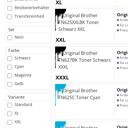
XL
Resttonerbehälter
Orig
Transfereinheit
■ Arti
■ für c
Set
■ Preis
Nein
XXL
Farbe
Orig
■ Arti
Schwarz
■ für c
Cyan
■ Preis
Magenta
XXXL
Gelb
Orig
■ Arti
Variante
■ für c
Standard
■ Preis
XL
XXL
Orig