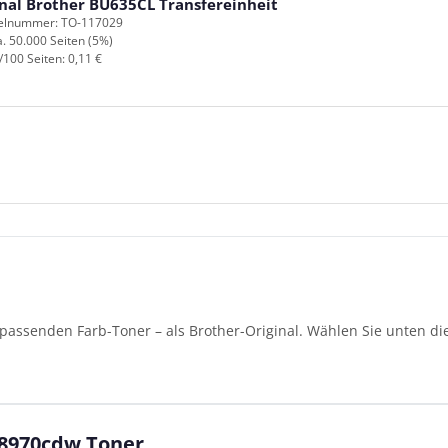
inal Brother BU635CL Transfereinheit
kelnummer: TO-117029
a. 50.000 Seiten (5%)
/100 Seiten: 0,11 €
passenden Farb-Toner – als Brother-Original. Wählen Sie unten di
L8970cdw Toner