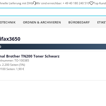
hnelle Lieferung mit DHL
Wir sind erreichbar:
+ 49 40 180 240 510
Top Kund
OTECHNIK
ORDNEN & ARCHIVIEREN
BÜROBEDARF
ETIK
lifax3650
0
inal Brother TN200 Toner Schwarz
kelnummer: TO-100385
a. 2.200 Seiten (5%)
/100 Seiten: 1,90 €