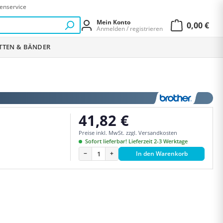
enservice
Mein Konto
0,00 €
Anmelden / registrieren
Warenkor
ETTEN & BÄNDER
41,82 €
Regulärer Preis:
Preise inkl. MwSt. zzgl. Versandkosten
Sofort lieferbar! Lieferzeit 2-3 Werktage
−
+
In den Warenkorb