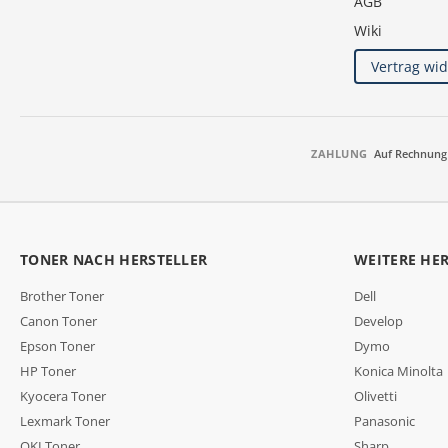
AGB
Wiki
Vertrag wi
ZAHLUNG
Auf Rechnung
TONER NACH HERSTELLER
WEITERE HE
Brother Toner
Dell
Canon Toner
Develop
Epson Toner
Dymo
HP Toner
Konica Minolta
Kyocera Toner
Olivetti
Lexmark Toner
Panasonic
OKI Toner
Sharp