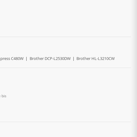
press C480W
|
Brother DCP-L2530DW
|
Brother HL-L3210CW
 bis