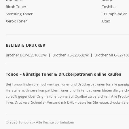
Ricoh Toner
Toshiba
Samsung Toner
Triumph-Adler
Xerox Toner
Utax
BELIEBTE DRUCKER
Brother DCP-L3510CDW
|
Brother HL-L2350DW
|
Brother MFC-L271
Tonoo – Günstige Toner & Druckerpatronen online kaufen
Bei Tonoo finden Sie hochwertige Toner und Druckerpatronen für alle gängi
Herstellern. Unsere kompatiblen Toner und Tintenpatronen bieten die gleiche
zu 80% gegenüber Originaltoner, ohne auf Qualität zu verzichten. Alle Prod
Ihres Druckers. Schneller Versand mit DHL – bestellen Sie heute, drucken Si
© 2026 Tonoo.at – Alle Rechte vorbehalten