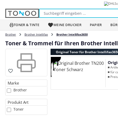
Sc
m Hauptinhalt springen
Zur Suche springen
Zur Hauptnavigation springen
TONER & TINTE
MEINE DRUCKER
PAPIER
BÜR
Brother
Brother Intellifax
Brother Intellifax3650
Toner & Trommel für Ihren Brother Intel
Original Toner für Brother Intellifax365
Orig
■ Arti
■ für c
■ Preis
Marke
Brother
Produkt Art
Toner