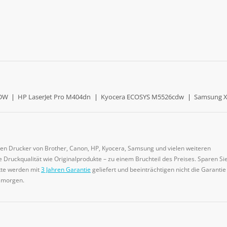
0DW
|
HP LaserJet Pro M404dn
|
Kyocera ECOSYS M5526cdw
|
Samsung X
gen Drucker von Brother, Canon, HP, Kyocera, Samsung und vielen weiteren
 Druckqualität wie Originalprodukte – zu einem Bruchteil des Preises. Sparen Sie
ukte werden mit
3 Jahren Garantie
geliefert und beeinträchtigen nicht die Garantie
e morgen.