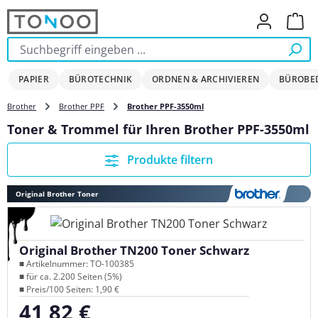
Zum Hauptinhalt springen
Ware
PAPIER
BÜROTECHNIK
ORDNEN & ARCHIVIEREN
BÜROBE
Brother
Brother PPF
Brother PPF-3550ml
Toner & Trommel für Ihren Brother PPF-3550ml
Produkte filtern
Original Brother Toner
Original Brother TN200 Toner Schwarz
■ Artikelnummer: TO-100385
■ für ca. 2.200 Seiten (5%)
■ Preis/100 Seiten: 1,90 €
41,82 €
Regulärer Preis: