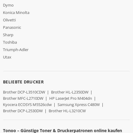
Dymo
Konica Minolta
Olivetti
Panasonic
Sharp
Toshiba
Triumph-Adler
Utax
BELIEBTE DRUCKER
Brother DCP-L3510CDW
|
Brother HL-L2350DW
|
Brother MFC-L2710DW
|
HP LaserJet Pro M404dn
|
Kyocera ECOSYS M5526cdw
|
Samsung Xpress C480W
|
Brother DCP-L2530DW
|
Brother HL-L3210CW
Tonoo – Günstige Toner & Druckerpatronen online kaufen