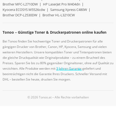
Brother MFC-L2710DW
|
HP LaserJet Pro M404dn
|
Kyocera ECOSYS M5526cdw
|
Samsung Xpress C480W
|
Brother DCP-L2530DW
|
Brother HL-L3210CW
Tonoo – Günstige Toner & Druckerpatronen online kaufen
Bei Tonoo finden Sie hochwertige Toner und Druckerpatronen für alle
gängigen Drucker von Brother, Canon, HP, Kyocera, Samsung und vielen
weiteren Herstellern. Unsere kompatiblen Toner und Tintenpatronen bieten
die gleiche Druckqualität wie Originalprodukte – zu einem Bruchteil des
Preises. Sparen Sie bis zu 80% gegenüber Originaltoner, ohne auf Qualität zu
verzichten. Alle Produkte werden mit
3 Jahren Garantie
geliefert und
beeinträchtigen nicht die Garantie Ihres Druckers. Schneller Versand mit
DHL – bestellen Sie heute, drucken Sie morgen.
© 2026 Tonoo.at – Alle Rechte vorbehalten