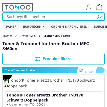
Zum Hauptinhalt springen
Ware
PAPIER
BÜROTECHNIK
ORDNEN & ARCHIVIEREN
BÜROBE
Brother
Brother MFC
Brother MFC-8460dn
Toner & Trommel für Ihren Brother MFC-
8460dn
Produkte filtern
Tonoo Toner für Brother
Tonoo® Toner ersetzt Brother TN3170
Schwarz Doppelpack
■ Artikelnummer: TO-106001