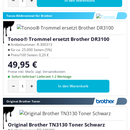
−
+
In den Warenkorb
Tonoo Bildtrommel für Brother
Tonoo® Trommel ersetzt Brother DR3100
■ Artikelnummer: R-300313
■ für ca. 25.000 Seiten (5%)
■ Preis/100 Seiten: 0,20 €
49,95 €
Regulärer Preis:
Preise inkl. MwSt. zzgl. Versandkosten
Sofort lieferbar! Lieferzeit 1-2 Werktage
−
+
In den Warenkorb
Original Brother Toner
Original Brother TN3130 Toner Schwarz