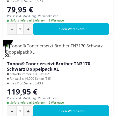
■ Preis/100 Seiten: 0,57 €
79,95 €
Regulärer Preis:
Preise inkl. MwSt. zzgl. Versandkosten
Sofort lieferbar! Lieferzeit 1-2 Werktage
−
+
In den Warenkorb
XL
Tonoo® Toner ersetzt Brother TN3170
Schwarz Doppelpack XL
■ Artikelnummer: TO-106002
■ für ca. 2 x 14.000 Seiten (5%)
■ Preis/100 Seiten: 0,43 €
119,95 €
Regulärer Preis:
Preise inkl. MwSt. zzgl. Versandkosten
Sofort lieferbar! Lieferzeit 1-2 Werktage
−
+
In den Warenkorb