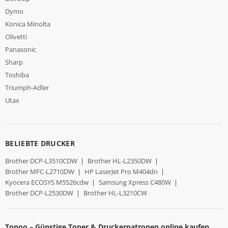
Dymo
Konica Minolta
Olivetti
Panasonic
Sharp
Toshiba
Triumph-Adler
Utax
BELIEBTE DRUCKER
Brother DCP-L3510CDW
|
Brother HL-L2350DW
|
Brother MFC-L2710DW
|
HP LaserJet Pro M404dn
|
Kyocera ECOSYS M5526cdw
|
Samsung Xpress C480W
|
Brother DCP-L2530DW
|
Brother HL-L3210CW
Tonoo – Günstige Toner & Druckerpatronen online kaufen