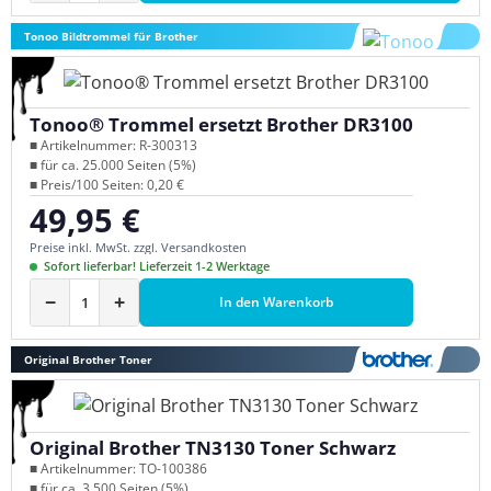
Tonoo Bildtrommel für Brother
Tonoo® Trommel ersetzt Brother DR3100
■ Artikelnummer: R-300313
■ für ca. 25.000 Seiten (5%)
■ Preis/100 Seiten: 0,20 €
49,95 €
Regulärer Preis:
Preise inkl. MwSt. zzgl. Versandkosten
Sofort lieferbar! Lieferzeit 1-2 Werktage
−
+
In den Warenkorb
Original Brother Toner
Original Brother TN3130 Toner Schwarz
■ Artikelnummer: TO-100386
■ für ca. 3.500 Seiten (5%)