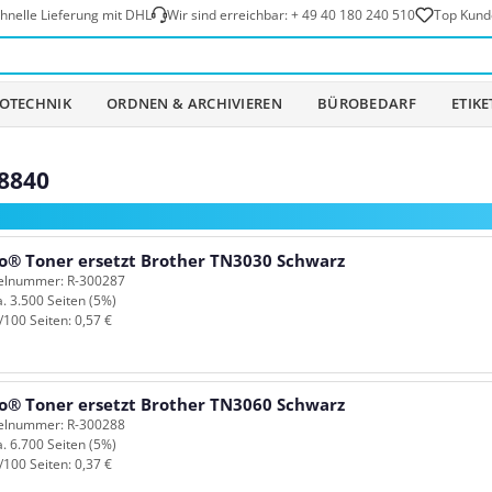
hnelle Lieferung mit DHL
Wir sind erreichbar:
+ 49 40 180 240 510
Top Kund
OTECHNIK
ORDNEN & ARCHIVIEREN
BÜROBEDARF
ETIK
8840
o® Toner ersetzt Brother TN3030 Schwarz
kelnummer: R-300287
a. 3.500 Seiten (5%)
/100 Seiten: 0,57 €
o® Toner ersetzt Brother TN3060 Schwarz
kelnummer: R-300288
a. 6.700 Seiten (5%)
/100 Seiten: 0,37 €