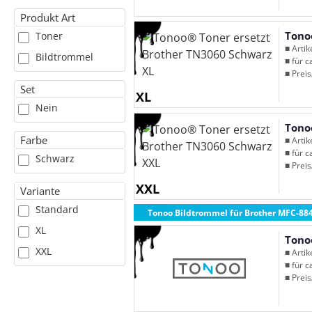
Produkt Art
Tono
Toner
■ Arti
Bildtrommel
■ für c
■ Preis
Set
XL
Nein
Tono
Farbe
■ Arti
■ für c
Schwarz
■ Preis
XXL
Variante
Standard
Tonoo Bildtrommel für Brother MFC-88
XL
Tono
XXL
■ Arti
■ für c
■ Preis