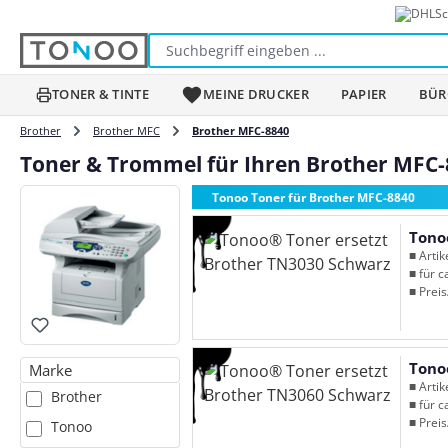
Sc
m Hauptinhalt springen
Zur Suche springen
Zur Hauptnavigation springen
TONER & TINTE
MEINE DRUCKER
PAPIER
BÜR
Brother
Brother MFC
Brother MFC-8840
Toner & Trommel für Ihren Brother MFC-
Tonoo Toner für Brother MFC-8840
Tono
■ Arti
■ für c
■ Preis
Tono
Marke
■ Arti
Brother
■ für c
■ Preis
Tonoo