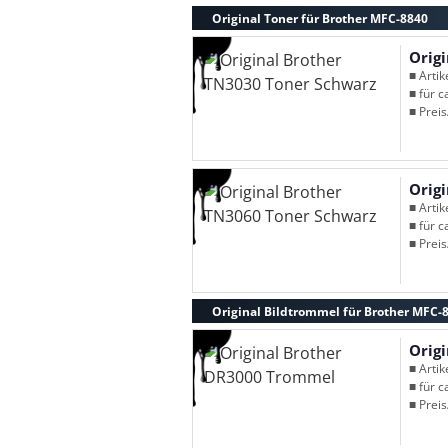
Original Toner für Brother MFC-8840
Orig
■ Arti
■ für c
■ Preis
Orig
■ Arti
■ für c
■ Preis
Original Bildtrommel für Brother MFC-
Orig
■ Arti
■ für c
■ Preis