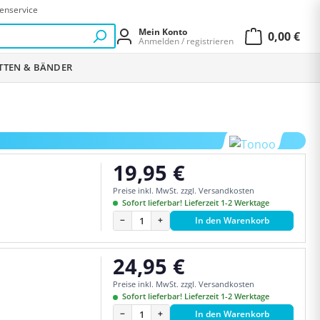
enservice
Mein Konto
0,00 €
Anmelden / registrieren
Warenkor
ETTEN & BÄNDER
19,95 €
Regulärer Preis:
Preise inkl. MwSt. zzgl. Versandkosten
Sofort lieferbar! Lieferzeit 1-2 Werktage
−
+
In den Warenkorb
24,95 €
Regulärer Preis:
Preise inkl. MwSt. zzgl. Versandkosten
Sofort lieferbar! Lieferzeit 1-2 Werktage
−
+
In den Warenkorb