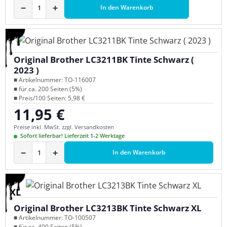
−
+
In den Warenkorb
Original Brother LC3211BK Tinte Schwarz (
2023 )
■ Artikelnummer: TO-116007
■ für ca. 200 Seiten (5%)
■ Preis/100 Seiten: 5,98 €
11,95 €
Regulärer Preis:
Preise inkl. MwSt. zzgl. Versandkosten
Sofort lieferbar! Lieferzeit 1-2 Werktage
−
+
In den Warenkorb
XL
Original Brother LC3213BK Tinte Schwarz XL
■ Artikelnummer: TO-100507
■ für ca. 400 Seiten (5%)