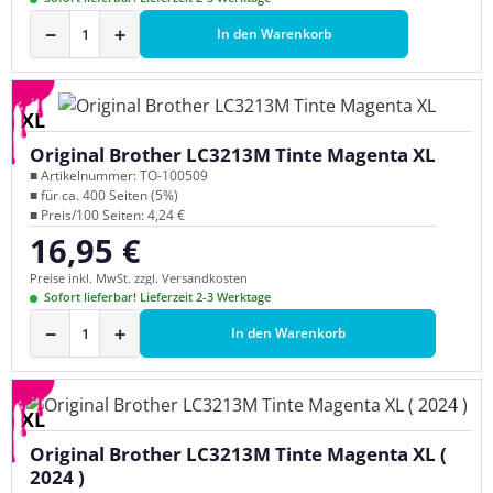
−
+
In den Warenkorb
XL
Original Brother LC3213M Tinte Magenta XL
■ Artikelnummer: TO-100509
■ für ca. 400 Seiten (5%)
■ Preis/100 Seiten: 4,24 €
16,95 €
Regulärer Preis:
Preise inkl. MwSt. zzgl. Versandkosten
Sofort lieferbar! Lieferzeit 2-3 Werktage
−
+
In den Warenkorb
XL
Original Brother LC3213M Tinte Magenta XL (
2024 )