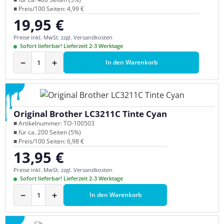
■ Preis/100 Seiten: 4,99 €
19,95 €
Regulärer Preis:
Preise inkl. MwSt. zzgl. Versandkosten
Sofort lieferbar! Lieferzeit 2-3 Werktage
−
+
In den Warenkorb
Original Brother LC3211C Tinte Cyan
■ Artikelnummer: TO-100503
■ für ca. 200 Seiten (5%)
■ Preis/100 Seiten: 6,98 €
13,95 €
Regulärer Preis:
Preise inkl. MwSt. zzgl. Versandkosten
Sofort lieferbar! Lieferzeit 2-3 Werktage
−
+
In den Warenkorb