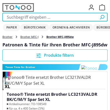
Zum Hauptinhalt springen
Ware
PAPIER
BÜROTECHNIK
ORDNEN & ARCHIVIEREN
BÜROBE
Brother
Brother MFC-J
Brother MFC-J895dw
Patronen & Tinte für Ihren Brother MFC-J895dw
Produkte filtern
Tonoo Tinte für Brother
XL
Tonoo® Tinte ersetzt Brother LC3213VALDR
BK/C/M/Y Spar Set XL
■ Artikelnummer: TO-108549
■ für ca. 4 x 400 Seiten (5%)