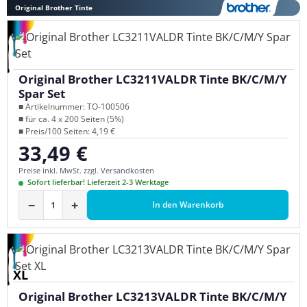
Original Brother Tinte
Original Brother LC3211VALDR Tinte BK/C/M/Y
Spar Set
■ Artikelnummer: TO-100506
■ für ca. 4 x 200 Seiten (5%)
■ Preis/100 Seiten: 4,19 €
33,49 €
Regulärer Preis:
Preise inkl. MwSt. zzgl. Versandkosten
Sofort lieferbar! Lieferzeit 2-3 Werktage
−
+
In den Warenkorb
XL
Original Brother LC3213VALDR Tinte BK/C/M/Y