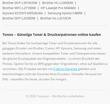
Brother DCP-L3510CDW
|
Brother HL-L2350DW
|
Brother MFC-L2710DW
|
HP LaserJet Pro M404dn
|
Kyocera ECOSYS M5526cdw
|
Samsung Xpress C480W
|
Brother DCP-L2530DW
|
Brother HL-L3210CW
Tonoo – Günstige Toner & Druckerpatronen online kaufen
Bei Tonoo finden Sie hochwertige Toner und Druckerpatronen für alle
gängigen Drucker von Brother, Canon, HP, Kyocera, Samsung und vielen
weiteren Herstellern. Unsere kompatiblen Toner und Tintenpatronen bieten
die gleiche Druckqualität wie Originalprodukte – zu einem Bruchteil des
Preises. Sparen Sie bis zu 80% gegenüber Originaltoner, ohne auf Qualität zu
verzichten. Alle Produkte werden mit
3 Jahren Garantie
geliefert und
beeinträchtigen nicht die Garantie Ihres Druckers. Schneller Versand mit
DHL – bestellen Sie heute, drucken Sie morgen.
© 2026 Tonoo.at – Alle Rechte vorbehalten