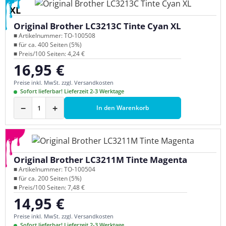
XL
Original Brother LC3213C Tinte Cyan XL
■ Artikelnummer: TO-100508
■ für ca. 400 Seiten (5%)
■ Preis/100 Seiten: 4,24 €
16,95 €
Regulärer Preis:
Preise inkl. MwSt. zzgl. Versandkosten
Sofort lieferbar! Lieferzeit 2-3 Werktage
−
+
In den Warenkorb
Original Brother LC3211M Tinte Magenta
■ Artikelnummer: TO-100504
■ für ca. 200 Seiten (5%)
■ Preis/100 Seiten: 7,48 €
14,95 €
Regulärer Preis:
Preise inkl. MwSt. zzgl. Versandkosten
Sofort lieferbar! Lieferzeit 2-3 Werktage