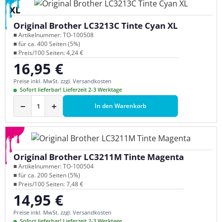
XL
Original Brother LC3213C Tinte Cyan XL
■ Artikelnummer: TO-100508
■ für ca. 400 Seiten (5%)
■ Preis/100 Seiten: 4,24 €
16,95 €
Regulärer Preis:
Preise inkl. MwSt. zzgl. Versandkosten
Sofort lieferbar! Lieferzeit 2-3 Werktage
−
+
In den Warenkorb
Original Brother LC3211M Tinte Magenta
■ Artikelnummer: TO-100504
■ für ca. 200 Seiten (5%)
■ Preis/100 Seiten: 7,48 €
14,95 €
Regulärer Preis:
Preise inkl. MwSt. zzgl. Versandkosten
Sofort lieferbar! Lieferzeit 2-3 Werktage