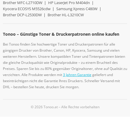
Brother MFC-L2710DW
|
HP LaserJet Pro M404dn
|
Kyocera ECOSYS M5526cdw
|
Samsung Xpress C480W
|
Brother DCP-L2530DW
|
Brother HL-L3210CW
Tonoo – Günstige Toner & Druckerpatronen online kaufen
Bei Tonoo finden Sie hochwertige Toner und Druckerpatronen für alle
gängigen Drucker von Brother, Canon, HP, Kyocera, Samsung und vielen
weiteren Herstellern. Unsere kompatiblen Toner und Tintenpatronen bieten
die gleiche Druckqualität wie Originalprodukte – zu einem Bruchteil des
Preises. Sparen Sie bis zu 80% gegenüber Originaltoner, ohne auf Qualität zu
verzichten. Alle Produkte werden mit
3 Jahren Garantie
geliefert und
beeinträchtigen nicht die Garantie Ihres Druckers. Schneller Versand mit
DHL – bestellen Sie heute, drucken Sie morgen.
© 2026 Tonoo.at – Alle Rechte vorbehalten