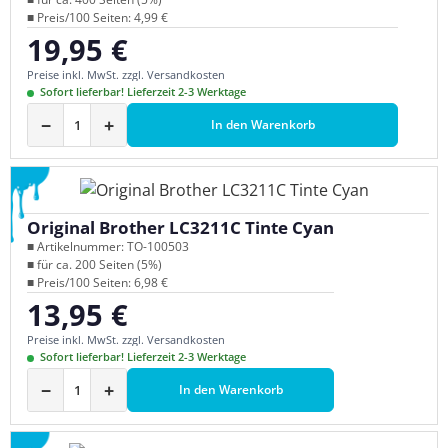
■ Preis/100 Seiten: 4,99 €
19,95 €
Regulärer Preis:
Preise inkl. MwSt. zzgl. Versandkosten
Sofort lieferbar! Lieferzeit 2-3 Werktage
−
+
In den Warenkorb
Original Brother LC3211C Tinte Cyan
■ Artikelnummer: TO-100503
■ für ca. 200 Seiten (5%)
■ Preis/100 Seiten: 6,98 €
13,95 €
Regulärer Preis:
Preise inkl. MwSt. zzgl. Versandkosten
Sofort lieferbar! Lieferzeit 2-3 Werktage
−
+
In den Warenkorb