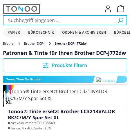
Zum Hauptinhalt springen
Ware
PAPIER
BÜROTECHNIK
ORDNEN & ARCHIVIEREN
BÜROBE
Brother
Brother DCP-J
Brother DCP-J772dw
Patronen & Tinte für Ihren Brother DCP-J772dw
Produkte filtern
Tonoo Tinte für Brother
XL
Tonoo® Tinte ersetzt Brother LC3213VALDR
BK/C/M/Y Spar Set XL
■ Artikelnummer: TO-108549
■ für ca. 4 x 400 Seiten (5%)