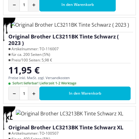
−
+
In den Warenkorb
Original Brother LC3211BK Tinte Schwarz (
2023 )
■ Artikelnummer: TO-116007
■ für ca. 200 Seiten (5%)
■ Preis/100 Seiten: 5,98 €
11,95 €
Regulärer Preis:
Preise inkl. MwSt. zzgl. Versandkosten
Sofort lieferbar! Lieferzeit 1-2 Werktage
−
+
In den Warenkorb
XL
Original Brother LC3213BK Tinte Schwarz XL
■ Artikelnummer: TO-100507
■ für ca. 400 Seiten (5%)