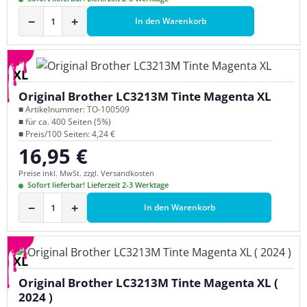
−
+
In den Warenkorb
XL
Original Brother LC3213M Tinte Magenta XL
■ Artikelnummer: TO-100509
■ für ca. 400 Seiten (5%)
■ Preis/100 Seiten: 4,24 €
16,95 €
Regulärer Preis:
Preise inkl. MwSt. zzgl. Versandkosten
Sofort lieferbar! Lieferzeit 2-3 Werktage
−
+
In den Warenkorb
XL
Original Brother LC3213M Tinte Magenta XL (
2024 )