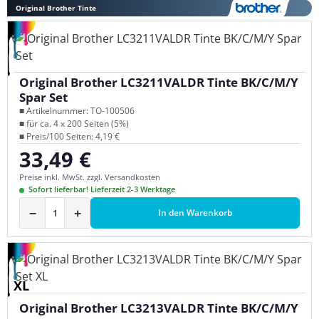
Original Brother Tinte
Original Brother LC3211VALDR Tinte BK/C/M/Y
Spar Set
■ Artikelnummer: TO-100506
■ für ca. 4 x 200 Seiten (5%)
■ Preis/100 Seiten: 4,19 €
33,49 €
Regulärer Preis:
Preise inkl. MwSt. zzgl. Versandkosten
Sofort lieferbar! Lieferzeit 2-3 Werktage
−
+
In den Warenkorb
XL
Original Brother LC3213VALDR Tinte BK/C/M/Y