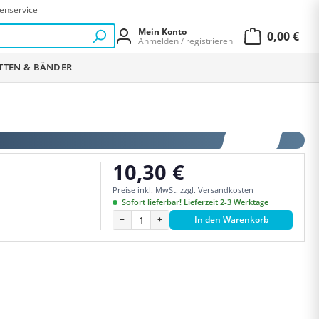
enservice
Mein Konto
0,00 €
Anmelden / registrieren
Warenkor
ETTEN & BÄNDER
10,30 €
Regulärer Preis:
Preise inkl. MwSt. zzgl. Versandkosten
Sofort lieferbar! Lieferzeit 2-3 Werktage
−
+
In den Warenkorb