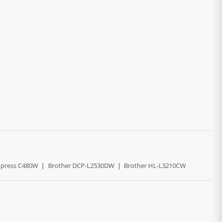
press C480W
|
Brother DCP-L2530DW
|
Brother HL-L3210CW