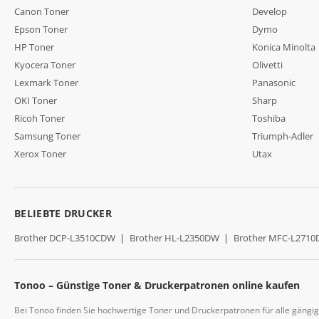
Canon Toner
Develop
Epson Toner
Dymo
HP Toner
Konica Minolta
Kyocera Toner
Olivetti
Lexmark Toner
Panasonic
OKI Toner
Sharp
Ricoh Toner
Toshiba
Samsung Toner
Triumph-Adler
Xerox Toner
Utax
BELIEBTE DRUCKER
Brother DCP-L3510CDW
|
Brother HL-L2350DW
|
Brother MFC-L271
Tonoo – Günstige Toner & Druckerpatronen online kaufen
Bei Tonoo finden Sie hochwertige Toner und Druckerpatronen für alle gängi