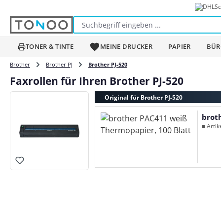
Sc
m Hauptinhalt springen
Zur Suche springen
Zur Hauptnavigation springen
TONER & TINTE
MEINE DRUCKER
PAPIER
BÜR
Brother
Brother PJ
Brother PJ-520
Faxrollen für Ihren Brother PJ-520
Original für Brother PJ-520
brot
■ Arti