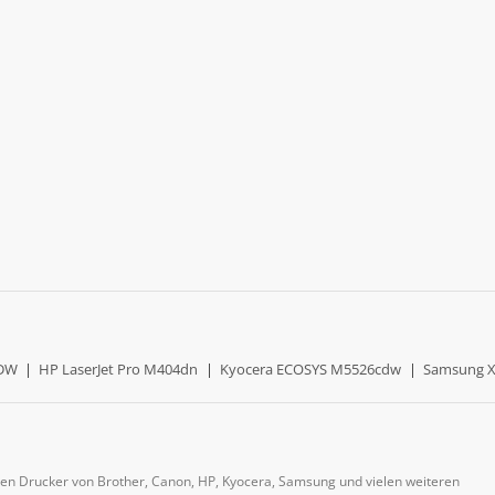
0DW
|
HP LaserJet Pro M404dn
|
Kyocera ECOSYS M5526cdw
|
Samsung X
gen Drucker von Brother, Canon, HP, Kyocera, Samsung und vielen weiteren