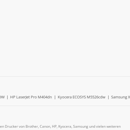
0DW
|
HP LaserJet Pro M404dn
|
Kyocera ECOSYS M5526cdw
|
Samsung X
gen Drucker von Brother, Canon, HP, Kyocera, Samsung und vielen weiteren