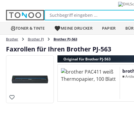
Sc
m Hauptinhalt springen
Zur Suche springen
Zur Hauptnavigation springen
TONER & TINTE
MEINE DRUCKER
PAPIER
BÜR
Brother
Brother PJ
Brother PJ-563
Faxrollen für Ihren Brother PJ-563
Original für Brother PJ-563
brot
■ Arti