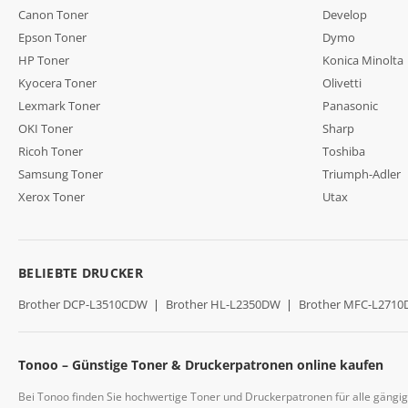
Canon Toner
Develop
Epson Toner
Dymo
HP Toner
Konica Minolta
Kyocera Toner
Olivetti
Lexmark Toner
Panasonic
OKI Toner
Sharp
Ricoh Toner
Toshiba
Samsung Toner
Triumph-Adler
Xerox Toner
Utax
BELIEBTE DRUCKER
Brother DCP-L3510CDW
|
Brother HL-L2350DW
|
Brother MFC-L271
Tonoo – Günstige Toner & Druckerpatronen online kaufen
Bei Tonoo finden Sie hochwertige Toner und Druckerpatronen für alle gängi