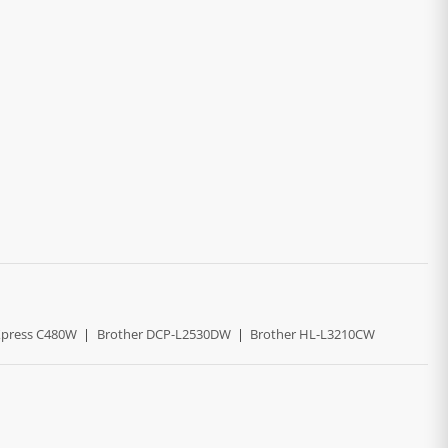
press C480W
|
Brother DCP-L2530DW
|
Brother HL-L3210CW