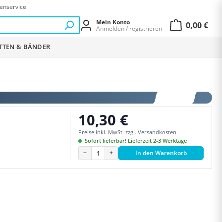
enservice
Mein Konto
0,00 €
Anmelden / registrieren
Warenkor
ETTEN & BÄNDER
10,30 €
Regulärer Preis:
Preise inkl. MwSt. zzgl. Versandkosten
Sofort lieferbar! Lieferzeit 2-3 Werktage
−
+
In den Warenkorb