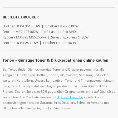
BELIEBTE DRUCKER
Brother DCP-L3510CDW
|
Brother HL-L2350DW
|
Brother MFC-L2710DW
|
HP LaserJet Pro M404dn
|
Kyocera ECOSYS M5526cdw
|
Samsung Xpress C480W
|
Brother DCP-L2530DW
|
Brother HL-L3210CW
Tonoo – Günstige Toner & Druckerpatronen online kaufen
Bei Tonoo finden Sie hochwertige Toner und Druckerpatronen für alle
gängigen Drucker von Brother, Canon, HP, Kyocera, Samsung und vielen
weiteren Herstellern. Unsere kompatiblen Toner und Tintenpatronen bieten
die gleiche Druckqualität wie Originalprodukte – zu einem Bruchteil des
Preises. Sparen Sie bis zu 80% gegenüber Originaltoner, ohne auf Qualität zu
verzichten. Alle Produkte werden mit
3 Jahren Garantie
geliefert und
beeinträchtigen nicht die Garantie Ihres Druckers. Schneller Versand mit
DHL – bestellen Sie heute, drucken Sie morgen.