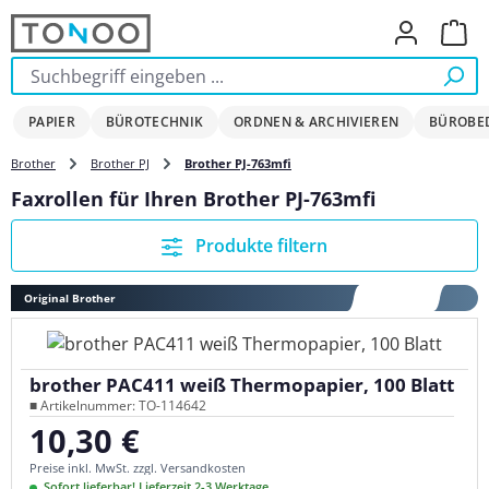
Zum Hauptinhalt springen
Ware
PAPIER
BÜROTECHNIK
ORDNEN & ARCHIVIEREN
BÜROBE
Brother
Brother PJ
Brother PJ-763mfi
Faxrollen für Ihren Brother PJ-763mfi
Produkte filtern
Original Brother
brother PAC411 weiß Thermopapier, 100 Blatt
■ Artikelnummer: TO-114642
10,30 €
Regulärer Preis:
Preise inkl. MwSt. zzgl. Versandkosten
Sofort lieferbar! Lieferzeit 2-3 Werktage