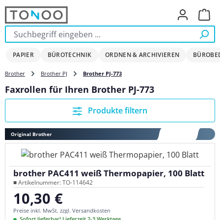
Zum Hauptinhalt springen
Ware
PAPIER
BÜROTECHNIK
ORDNEN & ARCHIVIEREN
BÜROBE
Brother
Brother PJ
Brother PJ-773
Faxrollen für Ihren Brother PJ-773
Produkte filtern
Original Brother
brother PAC411 weiß Thermopapier, 100 Blatt
■ Artikelnummer: TO-114642
10,30 €
Regulärer Preis:
Preise inkl. MwSt. zzgl. Versandkosten
Sofort lieferbar! Lieferzeit 2-3 Werktage