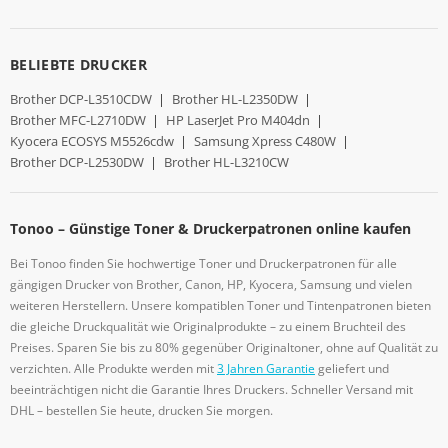
BELIEBTE DRUCKER
Brother DCP-L3510CDW
|
Brother HL-L2350DW
|
Brother MFC-L2710DW
|
HP LaserJet Pro M404dn
|
Kyocera ECOSYS M5526cdw
|
Samsung Xpress C480W
|
Brother DCP-L2530DW
|
Brother HL-L3210CW
Tonoo – Günstige Toner & Druckerpatronen online kaufen
Bei Tonoo finden Sie hochwertige Toner und Druckerpatronen für alle
gängigen Drucker von Brother, Canon, HP, Kyocera, Samsung und vielen
weiteren Herstellern. Unsere kompatiblen Toner und Tintenpatronen bieten
die gleiche Druckqualität wie Originalprodukte – zu einem Bruchteil des
Preises. Sparen Sie bis zu 80% gegenüber Originaltoner, ohne auf Qualität zu
verzichten. Alle Produkte werden mit
3 Jahren Garantie
geliefert und
beeinträchtigen nicht die Garantie Ihres Druckers. Schneller Versand mit
DHL – bestellen Sie heute, drucken Sie morgen.