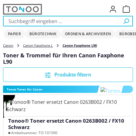
Zum Hauptinhalt springen
Ware
PAPIER
BÜROTECHNIK
ORDNEN & ARCHIVIEREN
BÜROBE
Canon
Canon Faxphone L
Canon Faxphone L90
Toner & Trommel für Ihren Canon Faxphone
L90
Produkte filtern
Tonoo Toner für Canon
Tonoo® Toner ersetzt Canon 0263B002 / FX10
Schwarz
■ Artikelnummer: TO-101590