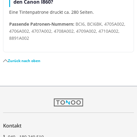
den Canon I860?
Eine Tintenpatrone druckt ca. 280 Seiten.
Passende Patronen-Nummern:
BCI6, BCI6BK, 4705A002,
4706A002, 4707A002, 4708A002, 4709A002, 4710A002,
8891A002
Zurück nach oben
Kontakt
040 - 180 240 510