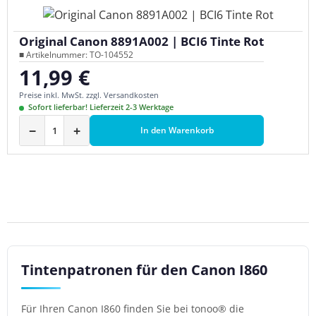
Original Canon 8891A002 | BCI6 Tinte Rot
■ Artikelnummer: TO-104552
11,99 €
Regulärer Preis:
Preise inkl. MwSt. zzgl. Versandkosten
Sofort lieferbar! Lieferzeit 2-3 Werktage
−
+
In den Warenkorb
Tintenpatronen für den Canon I860
Für Ihren Canon I860 finden Sie bei tonoo® die