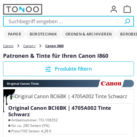
Zum Hauptinhalt springen
Ware
PAPIER
BÜROTECHNIK
ORDNEN & ARCHIVIEREN
BÜROBE
Canon
Canon I
Canon I860
Patronen & Tinte für Ihren Canon I860
Produkte filtern
Original Canon Tinte
Original Canon BCI6BK | 4705A002 Tinte
Schwarz
■ Artikelnummer: TO-108352
■ für ca. 280 Seiten (5%)
■ Preis/100 Seiten: 4,28 €