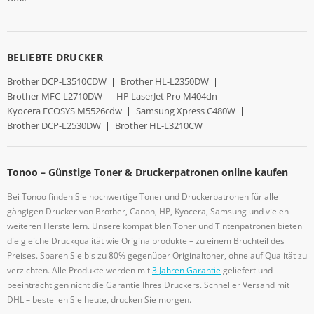
BELIEBTE DRUCKER
Brother DCP-L3510CDW
|
Brother HL-L2350DW
|
Brother MFC-L2710DW
|
HP LaserJet Pro M404dn
|
Kyocera ECOSYS M5526cdw
|
Samsung Xpress C480W
|
Brother DCP-L2530DW
|
Brother HL-L3210CW
Tonoo – Günstige Toner & Druckerpatronen online kaufen
Bei Tonoo finden Sie hochwertige Toner und Druckerpatronen für alle
gängigen Drucker von Brother, Canon, HP, Kyocera, Samsung und vielen
weiteren Herstellern. Unsere kompatiblen Toner und Tintenpatronen bieten
die gleiche Druckqualität wie Originalprodukte – zu einem Bruchteil des
Preises. Sparen Sie bis zu 80% gegenüber Originaltoner, ohne auf Qualität zu
verzichten. Alle Produkte werden mit
3 Jahren Garantie
geliefert und
beeinträchtigen nicht die Garantie Ihres Druckers. Schneller Versand mit
DHL – bestellen Sie heute, drucken Sie morgen.