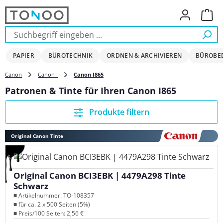
Zum Hauptinhalt springen
Ware
PAPIER
BÜROTECHNIK
ORDNEN & ARCHIVIEREN
BÜROBE
Canon
Canon I
Canon I865
Patronen & Tinte für Ihren Canon I865
Produkte filtern
Original Canon Tinte
Original Canon BCI3EBK | 4479A298 Tinte
Schwarz
■ Artikelnummer: TO-108357
■ für ca. 2 x 500 Seiten (5%)
■ Preis/100 Seiten: 2,56 €