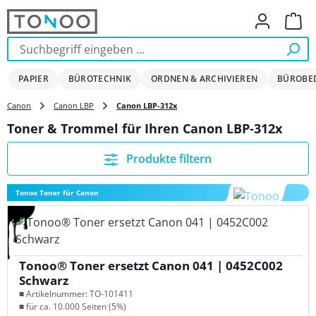
Zum Hauptinhalt springen
Ware
PAPIER
BÜROTECHNIK
ORDNEN & ARCHIVIEREN
BÜROBE
Canon
Canon LBP
Canon LBP-312x
Toner & Trommel für Ihren Canon LBP-312x
Produkte filtern
Tonoo Toner für Canon
Tonoo® Toner ersetzt Canon 041 | 0452C002
Schwarz
■ Artikelnummer: TO-101411
■ für ca. 10.000 Seiten (5%)