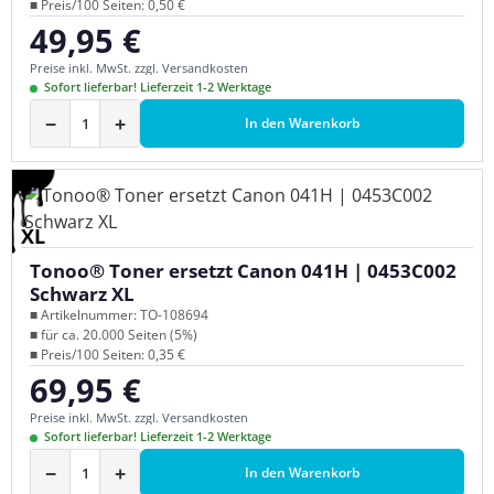
■ Preis/100 Seiten: 0,50 €
49,95 €
Regulärer Preis:
Preise inkl. MwSt. zzgl. Versandkosten
Sofort lieferbar! Lieferzeit 1-2 Werktage
−
+
In den Warenkorb
XL
Tonoo® Toner ersetzt Canon 041H | 0453C002
Schwarz XL
■ Artikelnummer: TO-108694
■ für ca. 20.000 Seiten (5%)
■ Preis/100 Seiten: 0,35 €
69,95 €
Regulärer Preis:
Preise inkl. MwSt. zzgl. Versandkosten
Sofort lieferbar! Lieferzeit 1-2 Werktage
−
+
In den Warenkorb