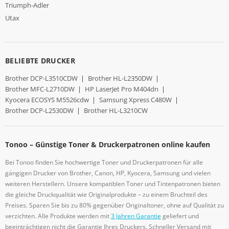
Triumph-Adler
Utax
BELIEBTE DRUCKER
Brother DCP-L3510CDW
|
Brother HL-L2350DW
|
Brother MFC-L2710DW
|
HP LaserJet Pro M404dn
|
Kyocera ECOSYS M5526cdw
|
Samsung Xpress C480W
|
Brother DCP-L2530DW
|
Brother HL-L3210CW
Tonoo – Günstige Toner & Druckerpatronen online kaufen
Bei Tonoo finden Sie hochwertige Toner und Druckerpatronen für alle
gängigen Drucker von Brother, Canon, HP, Kyocera, Samsung und vielen
weiteren Herstellern. Unsere kompatiblen Toner und Tintenpatronen bieten
die gleiche Druckqualität wie Originalprodukte – zu einem Bruchteil des
Preises. Sparen Sie bis zu 80% gegenüber Originaltoner, ohne auf Qualität zu
verzichten. Alle Produkte werden mit
3 Jahren Garantie
geliefert und
beeinträchtigen nicht die Garantie Ihres Druckers. Schneller Versand mit