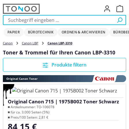
Zum Hauptinhalt springen
Ware
PAPIER
BÜROTECHNIK
ORDNEN & ARCHIVIEREN
BÜROBE
Canon
Canon LBP
Canon LBP-3310
Toner & Trommel für Ihren Canon LBP-3310
Produkte filtern
Original Canon Toner
Original Canon 715 | 1975B002 Toner Schwarz
■ Artikelnummer: TO-106078
■ für ca. 3.000 Seiten (5%)
■ Preis/100 Seiten: 2,81 €
84,15 €
Regulärer Preis: