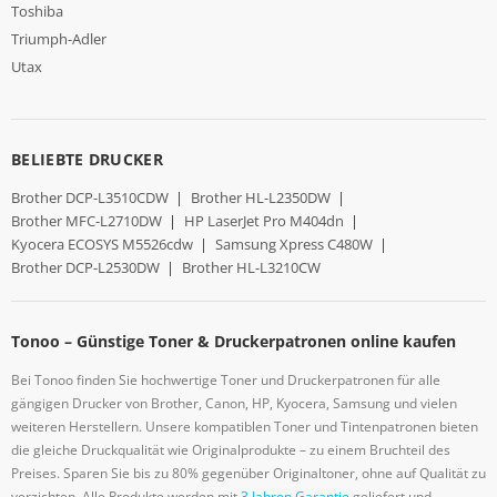
Toshiba
Triumph-Adler
Utax
BELIEBTE DRUCKER
Brother DCP-L3510CDW
|
Brother HL-L2350DW
|
Brother MFC-L2710DW
|
HP LaserJet Pro M404dn
|
Kyocera ECOSYS M5526cdw
|
Samsung Xpress C480W
|
Brother DCP-L2530DW
|
Brother HL-L3210CW
Tonoo – Günstige Toner & Druckerpatronen online kaufen
Bei Tonoo finden Sie hochwertige Toner und Druckerpatronen für alle
gängigen Drucker von Brother, Canon, HP, Kyocera, Samsung und vielen
weiteren Herstellern. Unsere kompatiblen Toner und Tintenpatronen bieten
die gleiche Druckqualität wie Originalprodukte – zu einem Bruchteil des
Preises. Sparen Sie bis zu 80% gegenüber Originaltoner, ohne auf Qualität zu
verzichten. Alle Produkte werden mit
3 Jahren Garantie
geliefert und