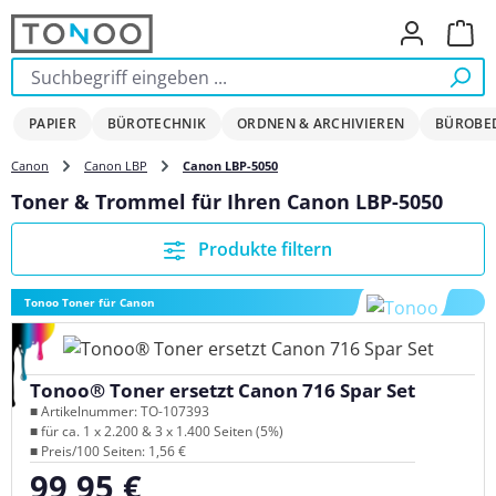
Zum Hauptinhalt springen
Ware
PAPIER
BÜROTECHNIK
ORDNEN & ARCHIVIEREN
BÜROBE
Canon
Canon LBP
Canon LBP-5050
Toner & Trommel für Ihren Canon LBP-5050
Produkte filtern
Tonoo Toner für Canon
Tonoo® Toner ersetzt Canon 716 Spar Set
■ Artikelnummer: TO-107393
■ für ca. 1 x 2.200 & 3 x 1.400 Seiten (5%)
■ Preis/100 Seiten: 1,56 €
99,95 €
Regulärer Preis: