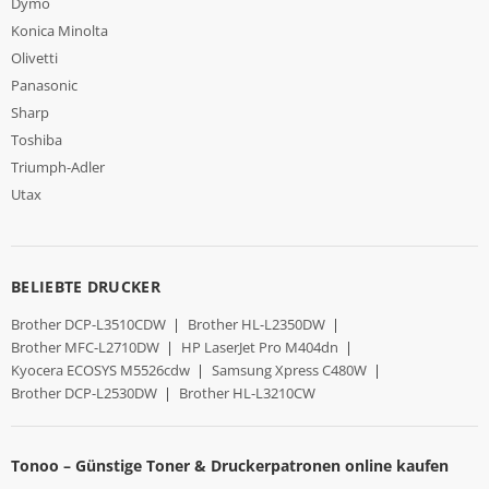
Dymo
Konica Minolta
Olivetti
Panasonic
Sharp
Toshiba
Triumph-Adler
Utax
BELIEBTE DRUCKER
Brother DCP-L3510CDW
|
Brother HL-L2350DW
|
Brother MFC-L2710DW
|
HP LaserJet Pro M404dn
|
Kyocera ECOSYS M5526cdw
|
Samsung Xpress C480W
|
Brother DCP-L2530DW
|
Brother HL-L3210CW
Tonoo – Günstige Toner & Druckerpatronen online kaufen