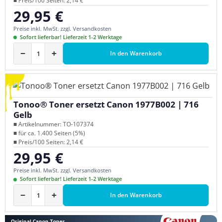
■ Preis/100 Seiten: 2,14 €
29,95 €
Regulärer Preis:
Preise inkl. MwSt. zzgl. Versandkosten
Sofort lieferbar! Lieferzeit 1-2 Werktage
−
+
In den Warenkorb
Tonoo® Toner ersetzt Canon 1977B002 | 716
Gelb
■ Artikelnummer: TO-107374
■ für ca. 1.400 Seiten (5%)
■ Preis/100 Seiten: 2,14 €
29,95 €
Regulärer Preis:
Preise inkl. MwSt. zzgl. Versandkosten
Sofort lieferbar! Lieferzeit 1-2 Werktage
−
+
In den Warenkorb
Original Canon Toner