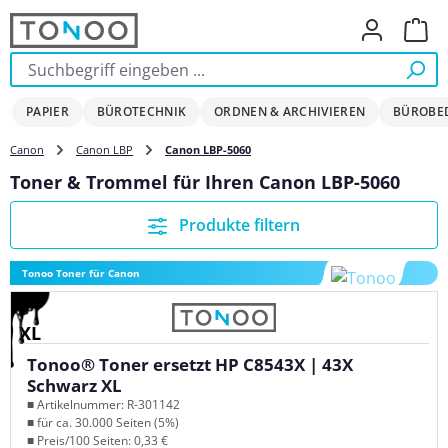
Zum Hauptinhalt springen
Ware
PAPIER
BÜROTECHNIK
ORDNEN & ARCHIVIEREN
BÜROBE
Canon
Canon LBP
Canon LBP-5060
Toner & Trommel für Ihren Canon LBP-5060
Produkte filtern
Tonoo Toner für Canon
XL
Tonoo® Toner ersetzt HP C8543X | 43X
Schwarz XL
■ Artikelnummer: R-301142
■ für ca. 30.000 Seiten (5%)
■ Preis/100 Seiten: 0,33 €