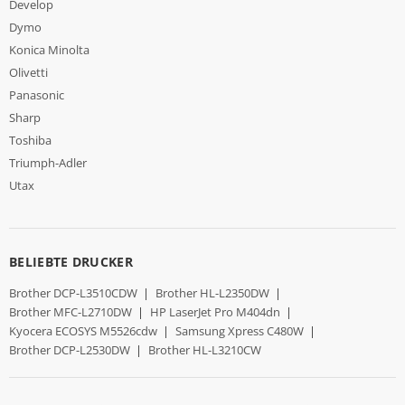
Develop
Dymo
Konica Minolta
Olivetti
Panasonic
Sharp
Toshiba
Triumph-Adler
Utax
BELIEBTE DRUCKER
Brother DCP-L3510CDW
|
Brother HL-L2350DW
|
Brother MFC-L2710DW
|
HP LaserJet Pro M404dn
|
Kyocera ECOSYS M5526cdw
|
Samsung Xpress C480W
|
Brother DCP-L2530DW
|
Brother HL-L3210CW