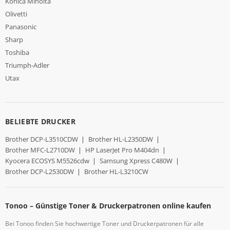
Konica Minolta
Olivetti
Panasonic
Sharp
Toshiba
Triumph-Adler
Utax
BELIEBTE DRUCKER
Brother DCP-L3510CDW
|
Brother HL-L2350DW
|
Brother MFC-L2710DW
|
HP LaserJet Pro M404dn
|
Kyocera ECOSYS M5526cdw
|
Samsung Xpress C480W
|
Brother DCP-L2530DW
|
Brother HL-L3210CW
Tonoo – Günstige Toner & Druckerpatronen online kaufen
Bei Tonoo finden Sie hochwertige Toner und Druckerpatronen für alle