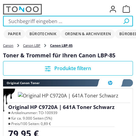
Zum Hauptinhalt springen
Ware
PAPIER
BÜROTECHNIK
ORDNEN & ARCHIVIEREN
BÜROBE
Canon
Canon LBP
Canon LBP-85
Toner & Trommel für Ihren Canon LBP-85
Produkte filtern
Original Canon Toner
Original HP C9720A | 641A Toner Schwarz
■ Artikelnummer: TO-100939
■ für ca. 9.000 Seiten (5%)
■ Preis/100 Seiten: 0,89 €
79,95 €
Regulärer Preis: