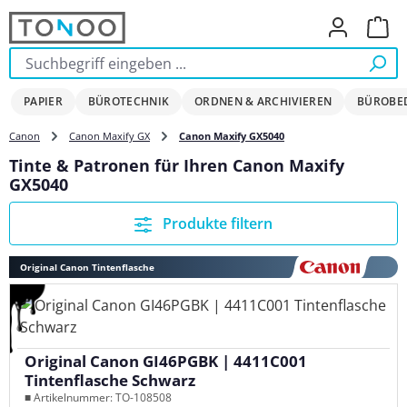
Zum Hauptinhalt springen
Ware
PAPIER
BÜROTECHNIK
ORDNEN & ARCHIVIEREN
BÜROBE
Canon
Canon Maxify GX
Canon Maxify GX5040
Tinte & Patronen für Ihren Canon Maxify
GX5040
Produkte filtern
Original Canon Tintenflasche
Original Canon GI46PGBK | 4411C001
Tintenflasche Schwarz
■ Artikelnummer: TO-108508