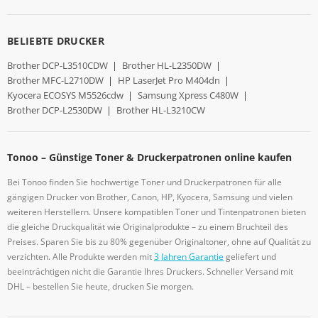
BELIEBTE DRUCKER
Brother DCP-L3510CDW
|
Brother HL-L2350DW
|
Brother MFC-L2710DW
|
HP LaserJet Pro M404dn
|
Kyocera ECOSYS M5526cdw
|
Samsung Xpress C480W
|
Brother DCP-L2530DW
|
Brother HL-L3210CW
Tonoo – Günstige Toner & Druckerpatronen online kaufen
Bei Tonoo finden Sie hochwertige Toner und Druckerpatronen für alle
gängigen Drucker von Brother, Canon, HP, Kyocera, Samsung und vielen
weiteren Herstellern. Unsere kompatiblen Toner und Tintenpatronen bieten
die gleiche Druckqualität wie Originalprodukte – zu einem Bruchteil des
Preises. Sparen Sie bis zu 80% gegenüber Originaltoner, ohne auf Qualität zu
verzichten. Alle Produkte werden mit
3 Jahren Garantie
geliefert und
beeinträchtigen nicht die Garantie Ihres Druckers. Schneller Versand mit
DHL – bestellen Sie heute, drucken Sie morgen.