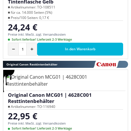
Tintenflasche Gelb
■ Artikelnummer: TO-108511
■ für ca. 14.000 Seiten (5%)
■ Preis/100 Seiten: 0,17 €
24,24 €
Regulärer Preis:
Preise inkl. MwSt. zzgl. Versandkosten
Sofort lieferbar! Lieferzeit 2-3 Werktage
−
+
In den Warenkorb
Original Canon Resttintenbehälter
Original Canon MCG01 | 4628C001
Resttintenbehälter
■ Artikelnummer: TO-116940
22,95 €
Regulärer Preis:
Preise inkl. MwSt. zzgl. Versandkosten
Sofort lieferbar! Lieferzeit 2-3 Werktage