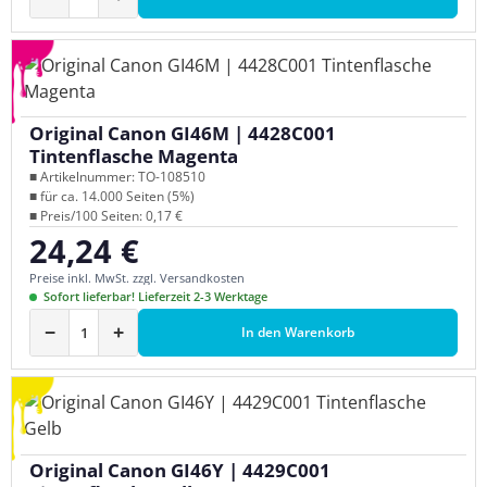
Original Canon GI46M | 4428C001
Tintenflasche Magenta
■ Artikelnummer: TO-108510
■ für ca. 14.000 Seiten (5%)
■ Preis/100 Seiten: 0,17 €
24,24 €
Regulärer Preis:
Preise inkl. MwSt. zzgl. Versandkosten
Sofort lieferbar! Lieferzeit 2-3 Werktage
−
+
In den Warenkorb
Original Canon GI46Y | 4429C001