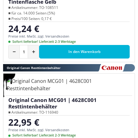
Tintenflasche Gelb
■ Artikelnummer: TO-108511
■ für ca. 14.000 Seiten (5%)
■ Preis/100 Seiten: 0,17 €
24,24 €
Regulärer Preis:
Preise inkl. MwSt. zzgl. Versandkosten
Sofort lieferbar! Lieferzeit 2-3 Werktage
−
+
In den Warenkorb
Original Canon Resttintenbehälter
Original Canon MCG01 | 4628C001
Resttintenbehälter
■ Artikelnummer: TO-116940
22,95 €
Regulärer Preis:
Preise inkl. MwSt. zzgl. Versandkosten
Sofort lieferbar! Lieferzeit 2-3 Werktage