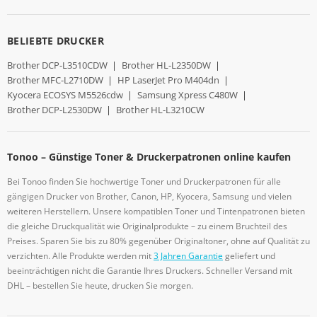
BELIEBTE DRUCKER
Brother DCP-L3510CDW
|
Brother HL-L2350DW
|
Brother MFC-L2710DW
|
HP LaserJet Pro M404dn
|
Kyocera ECOSYS M5526cdw
|
Samsung Xpress C480W
|
Brother DCP-L2530DW
|
Brother HL-L3210CW
Tonoo – Günstige Toner & Druckerpatronen online kaufen
Bei Tonoo finden Sie hochwertige Toner und Druckerpatronen für alle
gängigen Drucker von Brother, Canon, HP, Kyocera, Samsung und vielen
weiteren Herstellern. Unsere kompatiblen Toner und Tintenpatronen bieten
die gleiche Druckqualität wie Originalprodukte – zu einem Bruchteil des
Preises. Sparen Sie bis zu 80% gegenüber Originaltoner, ohne auf Qualität zu
verzichten. Alle Produkte werden mit
3 Jahren Garantie
geliefert und
beeinträchtigen nicht die Garantie Ihres Druckers. Schneller Versand mit
DHL – bestellen Sie heute, drucken Sie morgen.