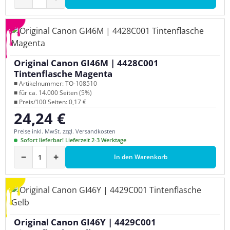
Original Canon GI46M | 4428C001
Tintenflasche Magenta
■ Artikelnummer: TO-108510
■ für ca. 14.000 Seiten (5%)
■ Preis/100 Seiten: 0,17 €
24,24 €
Regulärer Preis:
Preise inkl. MwSt. zzgl. Versandkosten
Sofort lieferbar! Lieferzeit 2-3 Werktage
−
+
In den Warenkorb
Original Canon GI46Y | 4429C001