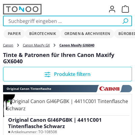
Zum Hauptinhalt springen
Ware
PAPIER
BÜROTECHNIK
ORDNEN & ARCHIVIEREN
BÜROBE
Canon
Canon Maxify GX
Canon Maxify GX6040
Tinte & Patronen für Ihren Canon Maxify
GX6040
Produkte filtern
Original Canon Tintenflasche
Original Canon GI46PGBK | 4411C001
Tintenflasche Schwarz
■ Artikelnummer: TO-108508