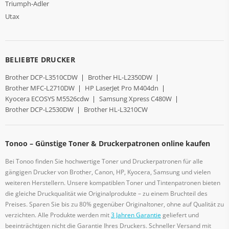
Triumph-Adler
Utax
BELIEBTE DRUCKER
Brother DCP-L3510CDW
|
Brother HL-L2350DW
|
Brother MFC-L2710DW
|
HP LaserJet Pro M404dn
|
Kyocera ECOSYS M5526cdw
|
Samsung Xpress C480W
|
Brother DCP-L2530DW
|
Brother HL-L3210CW
Tonoo – Günstige Toner & Druckerpatronen online kaufen
Bei Tonoo finden Sie hochwertige Toner und Druckerpatronen für alle
gängigen Drucker von Brother, Canon, HP, Kyocera, Samsung und vielen
weiteren Herstellern. Unsere kompatiblen Toner und Tintenpatronen bieten
die gleiche Druckqualität wie Originalprodukte – zu einem Bruchteil des
Preises. Sparen Sie bis zu 80% gegenüber Originaltoner, ohne auf Qualität zu
verzichten. Alle Produkte werden mit
3 Jahren Garantie
geliefert und
beeinträchtigen nicht die Garantie Ihres Druckers. Schneller Versand mit