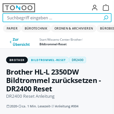
Zum Hauptinhalt springen
Ware
PAPIER
BÜROTECHNIK
ORDNEN & ARCHIVIEREN
BÜROBE
Zur
Start
/
Wissens-Center
/
Brother
/
Bildtrommel-Reset
Übersicht
BROTHER
BILDTROMMEL-RESET
DR2400
Brother HL-L 2350DW
Bildtrommel zurücksetzen -
DR2400 Reset
DR2400 Reset Anleitung
2020
ca. 1 Min. Lesezeit
Anleitung #004