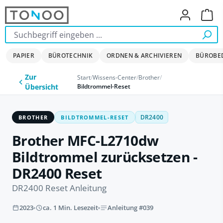
Zum Hauptinhalt springen
Ware
PAPIER
BÜROTECHNIK
ORDNEN & ARCHIVIEREN
BÜROBE
Zur
Start
/
Wissens-Center
/
Brother
/
Bildtrommel-Reset
Übersicht
BROTHER
BILDTROMMEL-RESET
DR2400
Brother MFC-L2710dw
Bildtrommel zurücksetzen -
DR2400 Reset
DR2400 Reset Anleitung
2023
ca. 1 Min. Lesezeit
Anleitung #039