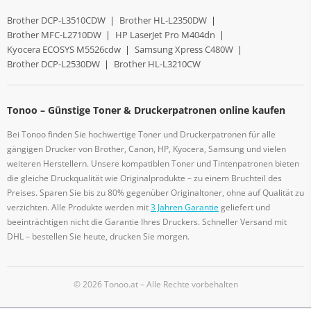
Brother DCP-L3510CDW
|
Brother HL-L2350DW
|
Brother MFC-L2710DW
|
HP LaserJet Pro M404dn
|
Kyocera ECOSYS M5526cdw
|
Samsung Xpress C480W
|
Brother DCP-L2530DW
|
Brother HL-L3210CW
Tonoo – Günstige Toner & Druckerpatronen online kaufen
Bei Tonoo finden Sie hochwertige Toner und Druckerpatronen für alle
gängigen Drucker von Brother, Canon, HP, Kyocera, Samsung und vielen
weiteren Herstellern. Unsere kompatiblen Toner und Tintenpatronen bieten
die gleiche Druckqualität wie Originalprodukte – zu einem Bruchteil des
Preises. Sparen Sie bis zu 80% gegenüber Originaltoner, ohne auf Qualität zu
verzichten. Alle Produkte werden mit
3 Jahren Garantie
geliefert und
beeinträchtigen nicht die Garantie Ihres Druckers. Schneller Versand mit
DHL – bestellen Sie heute, drucken Sie morgen.
© 2026 Tonoo.at – Alle Rechte vorbehalten