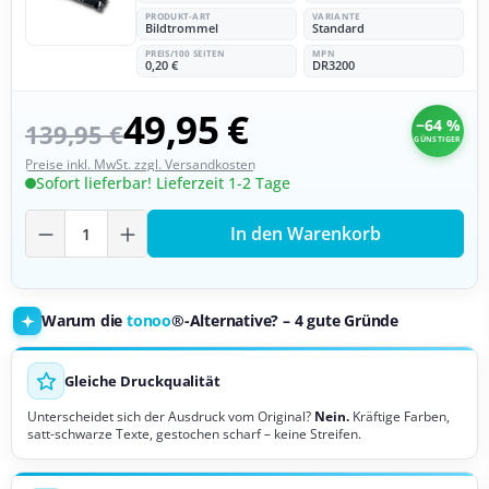
PRODUKT-ART
VARIANTE
Bildtrommel
Standard
PREIS/100 SEITEN
MPN
0,20 €
DR3200
49,95 €
−64 %
139,95 €
GÜNSTIGER
Preise inkl. MwSt. zzgl. Versandkosten
Sofort lieferbar! Lieferzeit 1-2 Tage
Produkt Anzahl: Gib den gewünschten Wer
In den Warenkorb
Warum die
tonoo
®-Alternative? – 4 gute Gründe
Gleiche Druckqualität
Unterscheidet sich der Ausdruck vom Original?
Nein.
Kräftige Farben,
satt-schwarze Texte, gestochen scharf – keine Streifen.