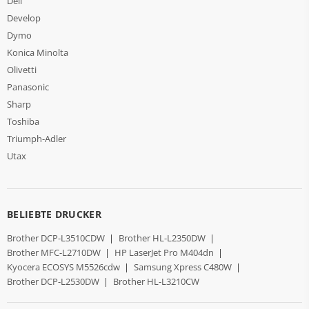
Dell
Develop
Dymo
Konica Minolta
Olivetti
Panasonic
Sharp
Toshiba
Triumph-Adler
Utax
BELIEBTE DRUCKER
Brother DCP-L3510CDW
|
Brother HL-L2350DW
|
Brother MFC-L2710DW
|
HP LaserJet Pro M404dn
|
Kyocera ECOSYS M5526cdw
|
Samsung Xpress C480W
|
Brother DCP-L2530DW
|
Brother HL-L3210CW