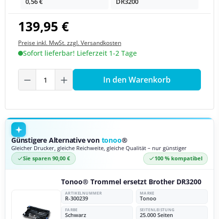
0,56 €
DR3200
139,95 €
Preise inkl. MwSt. zzgl. Versandkosten
Sofort lieferbar! Lieferzeit 1-2 Tage
Produkt Anzahl: Gib den gewünschten We
In den Warenkorb
Günstigere Alternative von
tonoo
®
Gleicher Drucker, gleiche Reichweite, gleiche Qualität – nur günstiger
Sie sparen 90,00 €
100 % kompatibel
Tonoo® Trommel ersetzt Brother DR3200
ARTIKELNUMMER
MARKE
R-300239
Tonoo
FARBE
SEITENLEISTUNG
Schwarz
25.000 Seiten