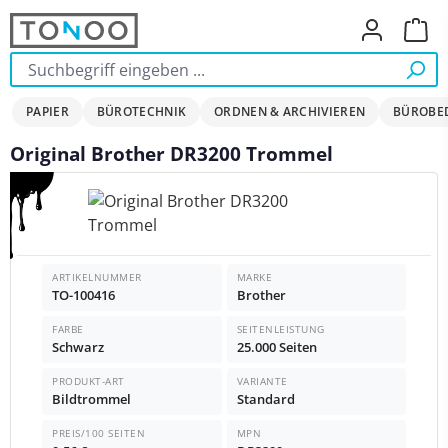
Zum Hauptinhalt springen
Ware
PAPIER
BÜROTECHNIK
ORDNEN & ARCHIVIEREN
BÜROBE
Original Brother DR3200 Trommel
Bildergalerie überspringen
ARTIKELNUMMER
MARKE
TO-100416
Brother
FARBE
SEITENLEISTUNG
Schwarz
25.000 Seiten
PRODUKT-ART
VARIANTE
Bildtrommel
Standard
PREIS/100 SEITEN
MPN