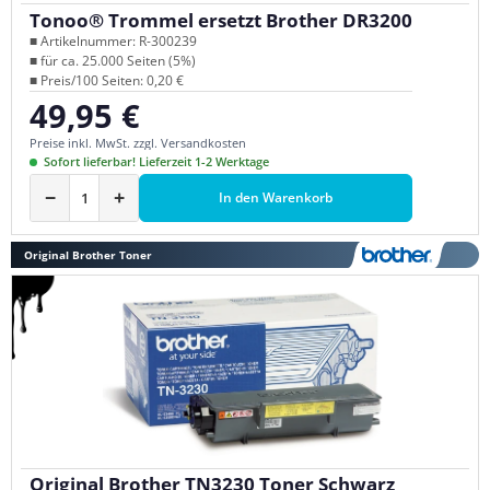
Tonoo® Trommel ersetzt Brother DR3200
■ Artikelnummer: R-300239
■ für ca. 25.000 Seiten (5%)
■ Preis/100 Seiten: 0,20 €
49,95 €
Regulärer Preis:
Preise inkl. MwSt. zzgl. Versandkosten
Sofort lieferbar! Lieferzeit 1-2 Werktage
−
+
In den Warenkorb
Original Brother Toner
Original Brother TN3230 Toner Schwarz