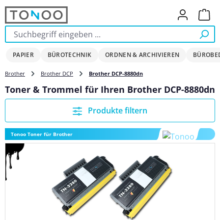
Zum Hauptinhalt springen
Ware
PAPIER
BÜROTECHNIK
ORDNEN & ARCHIVIEREN
BÜROBE
Brother
Brother DCP
Brother DCP-8880dn
Toner & Trommel für Ihren Brother DCP-8880dn
Produkte filtern
Tonoo Toner für Brother