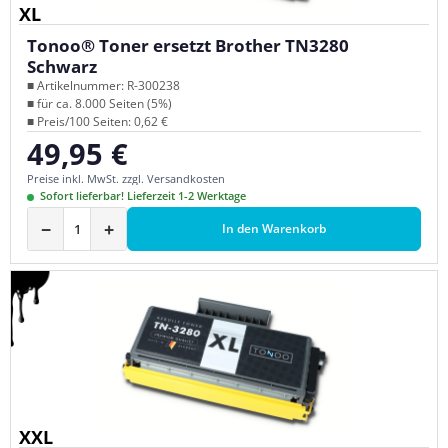
XL
Tonoo® Toner ersetzt Brother TN3280
Schwarz
■ Artikelnummer: R-300238
■ für ca. 8.000 Seiten (5%)
■ Preis/100 Seiten: 0,62 €
49,95 €
Regulärer Preis:
Preise inkl. MwSt. zzgl. Versandkosten
Sofort lieferbar! Lieferzeit 1-2 Werktage
−
+
In den Warenkorb
XXL