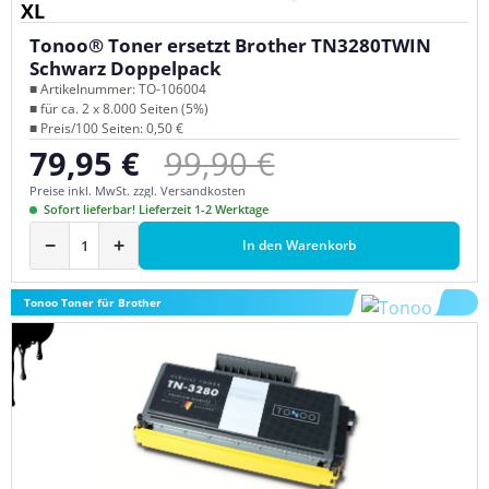
XL
Tonoo® Toner ersetzt Brother TN3280TWIN
Schwarz Doppelpack
■ Artikelnummer: TO-106004
■ für ca. 2 x 8.000 Seiten (5%)
■ Preis/100 Seiten: 0,50 €
Regulärer Preis:
79,95 €
99,90 €
Verkaufspreis:
Preise inkl. MwSt. zzgl. Versandkosten
Sofort lieferbar! Lieferzeit 1-2 Werktage
−
+
In den Warenkorb
Tonoo Toner für Brother