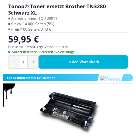
Tonoo® Toner ersetzt Brother TN3280
Schwarz XL
■ Artikelnummer: TO-100011
■ für ca. 14.000 Seiten (5%)
■ Preis/100 Seiten: 0,43 €
59,95 €
Regulärer Preis:
Preise inkl. MwSt. zzgl. Versandkosten
Sofort lieferbar! Lieferzeit 1-2 Werktage
−
+
In den Warenkorb
Tonoo Bildtrommel für Brother